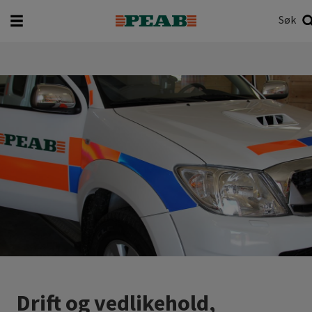
Søk
Hva vil du søke etter?
Søk
Drift og vedlikehold,