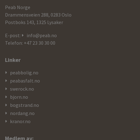
informasjon
Peab Norge
og
Drammensveien 288, 0283 Oslo
Postboks 143, 1325 Lysaker
kontaktdetaljer
E-post:
info@peab.no
Telefon: +47 23 30 30 00
Linker
peabbolig.no
peabasfalt.no
swerock.no
bjorn.no
bogstrand.no
nordang.no
kranor.no
Medlem av: