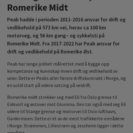
Romerike Midt
Peab hadde i perioden 2011-2016 ansvar for drift og
vedlikehold på 573 km vei, herav ca 100 km
motorveg, og 56 km gang– og sykkelsti på
Romerike Midt. Fra 2017-2022 har Peab ansvar for
drift og vedlikehold på Romerike Øst.
Peab har lenge jobbet målrettet med å bygge opp
kompetanse og kunnskap innen drift og vedlikehold av
veier. Dette er Peabs aller første driftskontrakt i Norge, og
en solid start på videre satsing på veidrift.
Romerike midt strekker seg med E6 fra Oslo grense til
Eidsvoll og østover mot Glomma. Den tar også med seg E6
videre til Stange grense og motorvei til Oslo lufthavn,
Gardermoen. Dette er et av de mest trafikkerte områdene
i Norge. Strømmen, Lillestrøm og Jessheim ligger i dette
området.