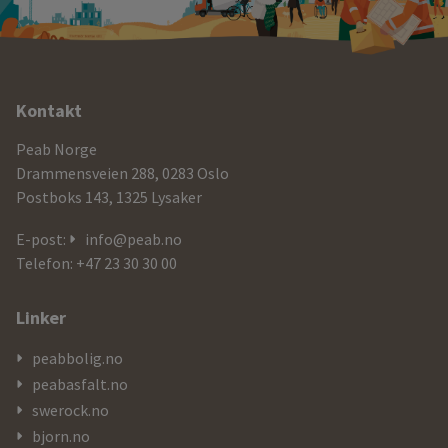
Ytterligere
Kontakt
informasjon
Peab Norge
og
Drammensveien 288, 0283 Oslo
Postboks 143, 1325 Lysaker
kontaktdetaljer
E-post:
info@peab.no
Telefon: +47 23 30 30 00
Linker
peabbolig.no
peabasfalt.no
swerock.no
bjorn.no