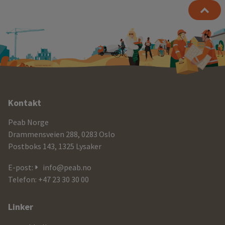
Ytterligere
Kontakt
informasjon
Peab Norge
og
Drammensveien 288, 0283 Oslo
Postboks 143, 1325 Lysaker
kontaktdetaljer
E-post:
info@peab.no
Telefon: +47 23 30 30 00
Linker