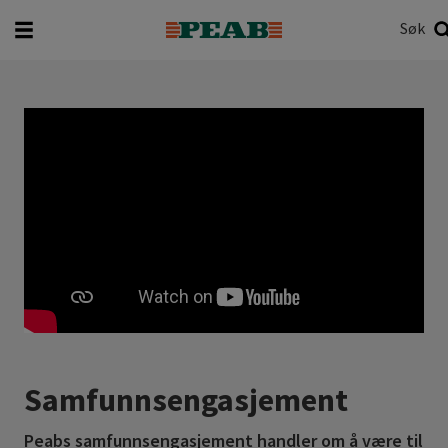
Søk
Hva vil du søke etter?
Søk
Samfunnsengasjement
Peabs samfunnsengasjement handler om å være til