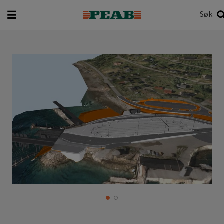
Søk
Hva vil du søke etter?
Søk