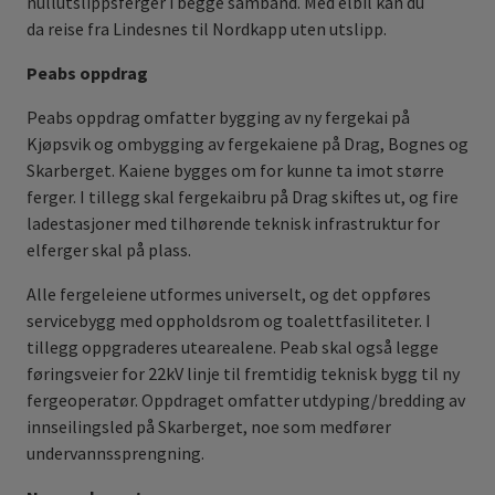
nullutslippsferger i begge samband. Med elbil kan du
da reise fra Lindesnes til Nordkapp uten utslipp.
Peabs oppdrag
Peabs oppdrag omfatter bygging av ny fergekai på
Kjøpsvik og ombygging av fergekaiene på Drag, Bognes og
Skarberget. Kaiene bygges om for kunne ta imot større
ferger. I tillegg skal fergekaibru på Drag skiftes ut, og fire
ladestasjoner med tilhørende teknisk infrastruktur for
elferger skal på plass.
Alle fergeleiene utformes universelt, og det oppføres
servicebygg med oppholdsrom og toalettfasiliteter. I
tillegg oppgraderes utearealene. Peab skal også legge
føringsveier for 22kV linje til fremtidig teknisk bygg til ny
fergeoperatør. Oppdraget omfatter utdyping/bredding av
innseilingsled på Skarberget, noe som medfører
undervannssprengning.