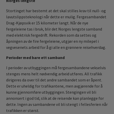
Norges lengste
Stortinget har bestemt at det skal stilles krav til null- og
lavutslippsteknologi når dette er mulig. Fergesambandet
Drag-Kjøpsvik er 15 kilometer langt. Når de nye
fergeleiene tas i bruk, blir det Norges lengste samband
med elektrisk fergedrift. Rekorden som da settes og
åpningen av de fire fergeleiene, utgjør en ny milepel i
vegvesenets arbeid for å gi alle en grønnere reisehverdag.
Perioder med bare ett samband
I perioder av utbyggingen må fergesambandene vekselvis
stenges mens helt nødvendig arbeid utføres. All trafikk
dirigeres da over til det andre sambandet som er åpent.
Dette er uheldig for trafikantene, men avgjørende for å
kunne gjennomføre utbyggingen. Stengingen vil bli
annonsert i god tid, slik at de reisende kan planlegge for
dette. Ingen av sambandene vil bli stengt i fellesferien når
trafikken er størst.