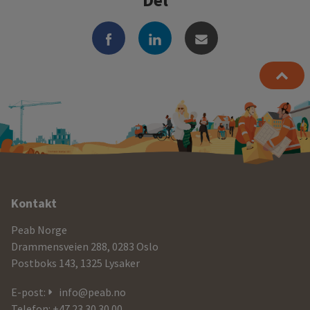
Ytterligere
Kontakt
informasjon
Peab Norge
og
Drammensveien 288, 0283 Oslo
Postboks 143, 1325 Lysaker
kontaktdetaljer
E-post:
info@peab.no
Telefon: +47 23 30 30 00