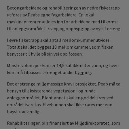
Betongarbeidene og rehabiliteringen av nedre fisketrapp
utføres av Peabs egne fagarbeidere. En lokal
maskinentreprenør leies inn for arbeidene med tilkomst
til anleggsområdet, riving og oppbygging av nytt terreng.
I øvre fisketrapp skal antall mellomkummer utvides.
Totalt skal det bygges 18 mellomkummer, som fisken
benytter til hvile på sin vei opp fossen.
Minste volum per kum er 14,5 kubikkmeter vann, og hver
kum må tilpasses terrenget under bygging.
Det er strenge miljømessige krav i prosjektet. Peab må ta
hensyn til eksisterende vegetasjon i og rundt
anleggsområdet. Blant annet skal en god del trær ved
området ivaretas. Elvebunnen skal ikke røres mer enn
høyst nødvendig.
Rehabiliteringen blir finansiert av Miljødirektoratet, som