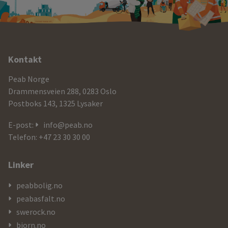
Ytterligere
Kontakt
informasjon
Peab Norge
og
Drammensveien 288, 0283 Oslo
Postboks 143, 1325 Lysaker
kontaktdetaljer
E-post:
info@peab.no
Telefon: +47 23 30 30 00
Linker
peabbolig.no
peabasfalt.no
swerock.no
bjorn.no