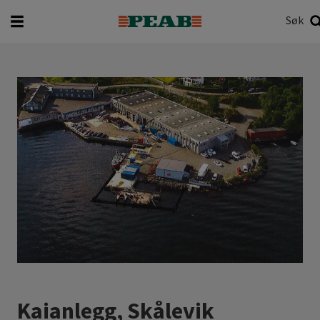
Søk
Hva vil du søke etter?
Søk
Kaianlegg, Skålevik