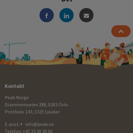
Ytterligere
Kontakt
informasjon
Peab Norge
og
Drammensveien 288, 0283 Oslo
Postboks 143, 1325 Lysaker
kontaktdetaljer
E-post:
info@peab.no
Telefon: +47 23 30 30 00