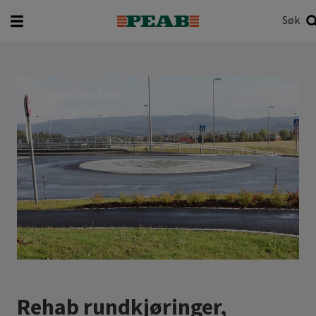
Søk
Hva vil du søke etter?
Søk
Illustrasjonsfoto
Rehab rundkjøringer,