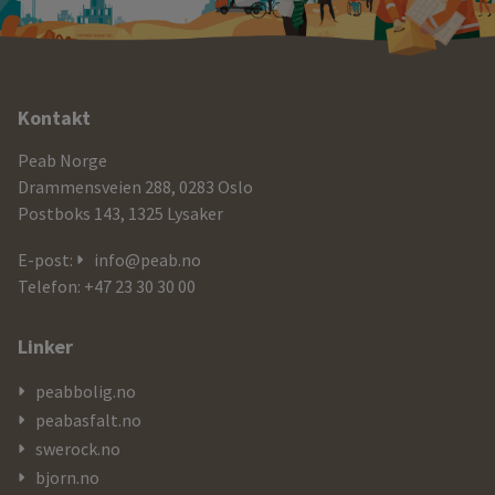
Ytterligere
Kontakt
informasjon
Peab Norge
og
Drammensveien 288, 0283 Oslo
Postboks 143, 1325 Lysaker
kontaktdetaljer
E-post:
info@peab.no
Telefon: +47 23 30 30 00
Linker
peabbolig.no
peabasfalt.no
swerock.no
bjorn.no