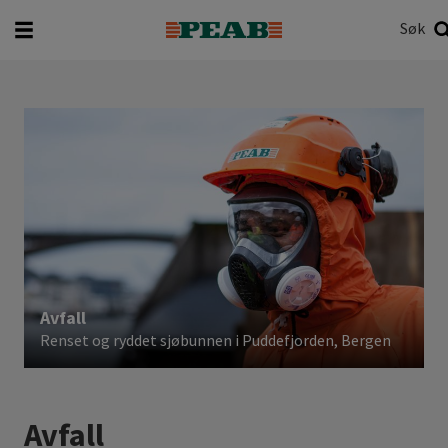
Søk
Hva vil du søke etter?
Søk
Avfall
Renset og ryddet sjøbunnen i Puddefjorden, Bergen
Avfall