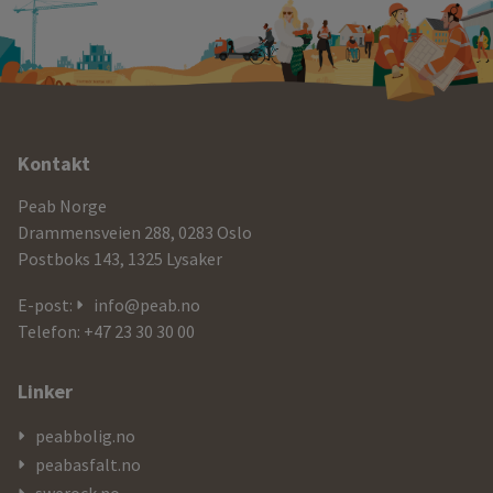
Ytterligere
Kontakt
informasjon
Peab Norge
og
Drammensveien 288, 0283 Oslo
Postboks 143, 1325 Lysaker
kontaktdetaljer
E-post:
info@peab.no
Telefon: +47 23 30 30 00
Linker
peabbolig.no
peabasfalt.no
swerock.no