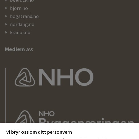
bjorn.no
bogstrand.no
nordang.no
kranor.no
Medlem av:
Vi bryr oss om ditt personvern