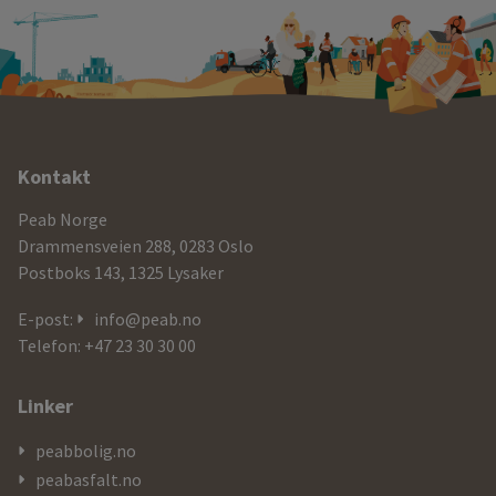
Ytterligere
Kontakt
informasjon
Peab Norge
og
Drammensveien 288, 0283 Oslo
Postboks 143, 1325 Lysaker
kontaktdetaljer
E-post:
info@peab.no
Telefon: +47 23 30 30 00
Linker
peabbolig.no
peabasfalt.no