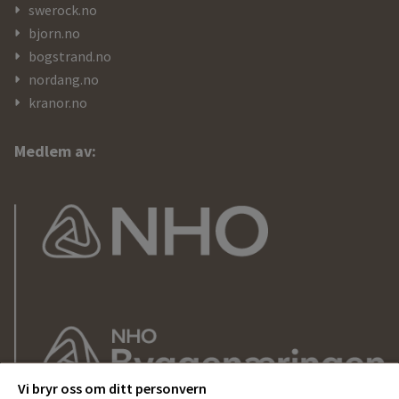
swerock.no
bjorn.no
bogstrand.no
nordang.no
kranor.no
Medlem av:
Vi bryr oss om ditt personvern