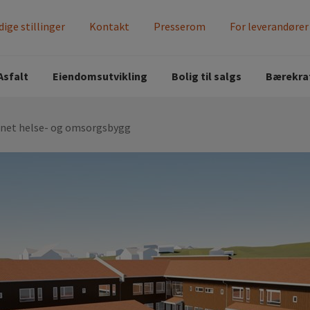
dige stillinger
Kontakt
Presserom
For leverandører
ing og mangfold
Samfunnsengasjement
Åpenhetsloven
er i bygg
er i anlegg
 antikorrupsjon
Bygg Nord
Skiltavdelingen
ISO-sertifisering
Bygg Øst
Asfalt
Eiendomsutvikling
Bolig til salgs
Bærekra
net helse- og omsorgsbygg