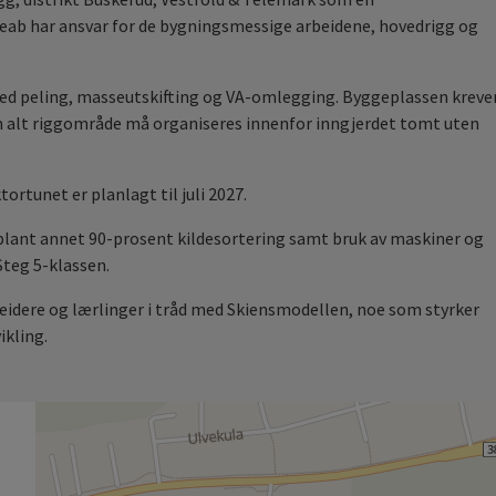
Peab har ansvar for de bygningsmessige arbeidene, hovedrigg og
d peling, masseutskifting og VA‑omlegging. Byggeplassen kreve
m alt riggområde må organiseres innenfor inngjerdet tomt uten
ortunet er planlagt til juli 2027.
 blant annet 90-prosent kildesortering samt bruk av maskiner og
Steg 5‑klassen.
beidere og lærlinger i tråd med Skiensmodellen, noe som styrker
ikling.