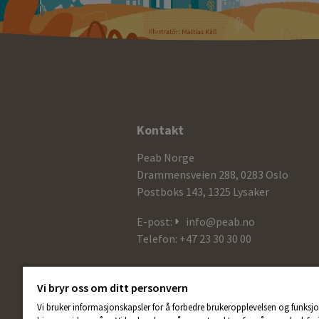
Ytterligere
Kontakt
informasjon
Peab Norge
og
Drammensveien 288, 0283 Oslo
Postboks 143, 1325 Lysaker
kontaktdetaljer
E-post:
info@peab.no
Telefon: +47 23 30 30 00
Vi bryr oss om ditt personvern
Vi bruker informasjonskapsler for å forbedre brukeropplevelsen og funksjo