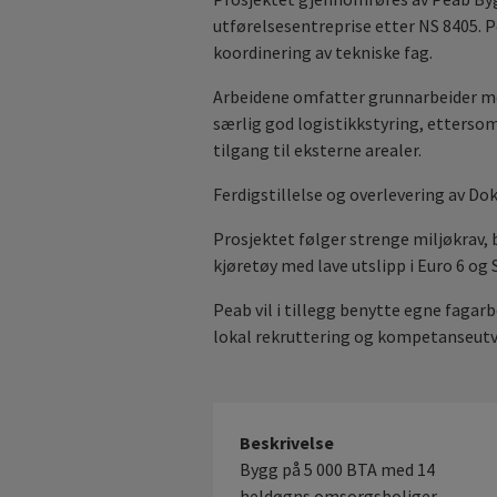
utførelsesentreprise etter NS 8405. 
koordinering av tekniske fag.
Arbeidene omfatter grunnarbeider me
særlig god logistikkstyring, etterso
tilgang til eksterne arealer.
Ferdigstillelse og overlevering av Dokt
Prosjektet følger strenge miljøkrav,
kjøretøy med lave utslipp i Euro 6 og 
Peab vil i tillegg benytte egne fagar
lokal rekruttering og kompetanseutv
Beskrivelse
Bygg på 5 000 BTA med 14
heldøgns omsorgsboliger