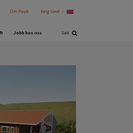
Om Peab
Velg land
Rapporter og policyer
Søk
ft
Jobb hos oss
Søk