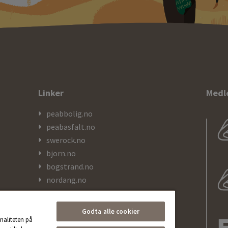
Linker
Medl
peabbolig.no
peabasfalt.no
swerock.no
bjorn.no
bogstrand.no
nordang.no
kranor.no
Godta alle cookier
naliteten på