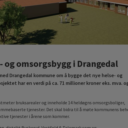
- og omsorgsbygg i Drangedal
 med Drangedal kommune om å bygge det nye helse- og
ektet har en verdi på ca. 71 millioner kroner eks. mva. o
ratmeter bruksarealer og inneholde 14 heldøgns omsorgsboliger,
jemmebaserte tjenester. Det skal bidra til å møte kommunens beh
ktive tjenester i årene som kommer.
g, distrikt Buskerud, Vestfold & Telemark som en