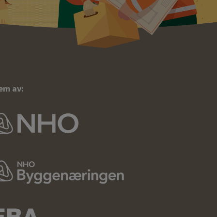
em av: