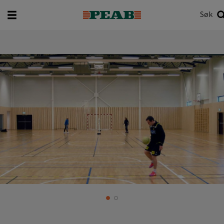
Søk
Hva vil du søke etter?
Søk