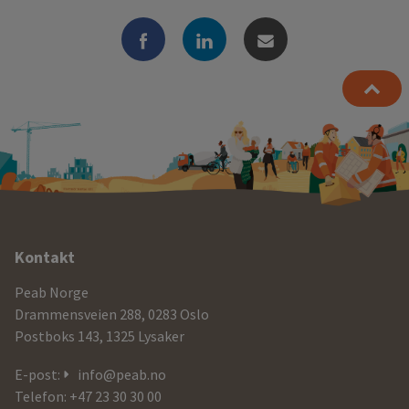
Ytterligere
Kontakt
informasjon
Peab Norge
og
Drammensveien 288, 0283 Oslo
Postboks 143, 1325 Lysaker
kontaktdetaljer
E-post:
info@peab.no
Telefon: +47 23 30 30 00