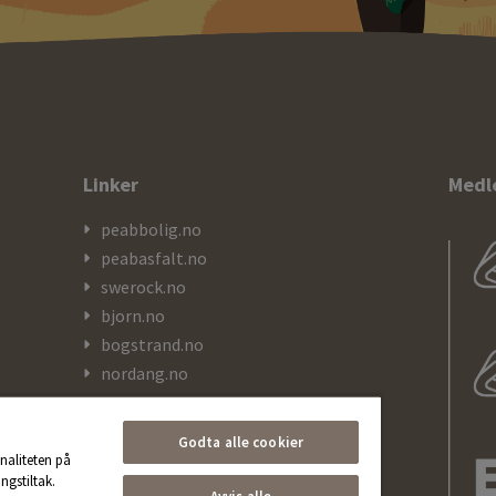
Linker
Medl
peabbolig.no
peabasfalt.no
swerock.no
bjorn.no
bogstrand.no
nordang.no
kranor.no
Godta alle cookier
naliteten på
ngstiltak.