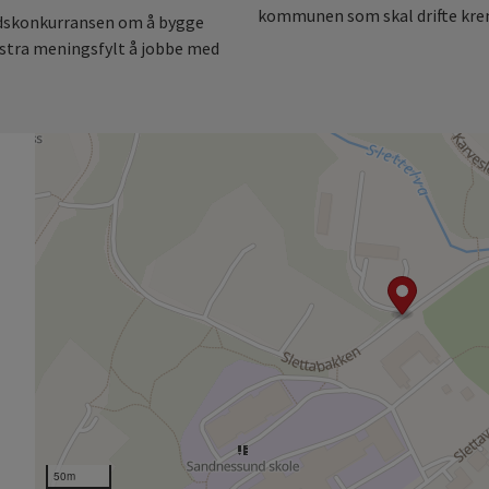
kommunen som skal drifte kre
nbudskonkurransen om å bygge
ekstra meningsfylt å jobbe med
50m