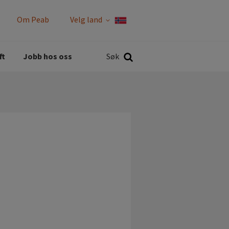
Om Peab
Velg land
Rapporter og policyer
Søk
ft
Jobb hos oss
Søk