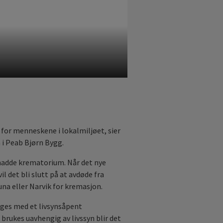
for menneskene i lokalmiljøet, sier
 i Peab Bjørn Bygg.
 hadde krematorium. Når det nye
 det bli slutt på at avdøde fra
una eller Narvik for kremasjon.
es med et livsynsåpent
brukes uavhengig av livssyn blir det