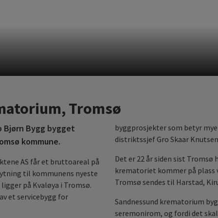
matorium, Tromsø
ab Bjørn Bygg bygget
byggprosjekter som betyr mye 
distriktssjef Gro Skaar Knutsen
Tromsø kommune.
Det er 22 år siden sist Tromsø
ktene AS får et bruttoareal på
krematoriet kommer på plass vil
knytning til kommunens nyeste
Tromsø sendes til Harstad, Kir
ligger på Kvaløya i Tromsø.
v et servicebygg for
Sandnessund krematorium bygg
seremonirom, og fordi det skal 