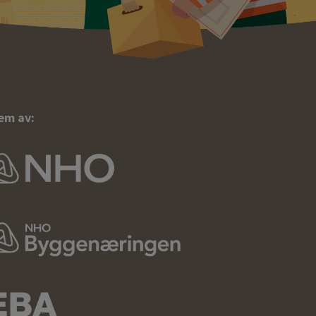
em av: