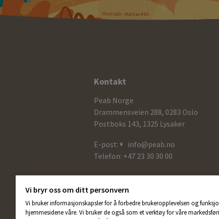
Ytterligere
Kontakt
informasjon
Peab Norge
og
Drammensveien 288, 0283 Oslo
Postboks 143, 1325 Lysaker
kontaktdetaljer
E-post:
info@peab.no
Telefon: +47 23 30 30 00
Vi bryr oss om ditt personvern
Vi bruker informasjonskapsler for å forbedre brukeropplevelsen og funksjo
hjemmesidene våre. Vi bruker de også som et verktøy for våre markedsføri