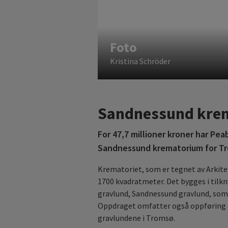
Foto
Kristina Schröder
Sandnessund kre
For 47,7 millioner kroner har Pe
Sandnessund krematorium for 
Krematoriet, som er tegnet av Arkite
1700 kvadratmeter. Det bygges i til
gravlund, Sandnessund gravlund, som 
Oppdraget omfatter også oppføring a
gravlundene i Tromsø.