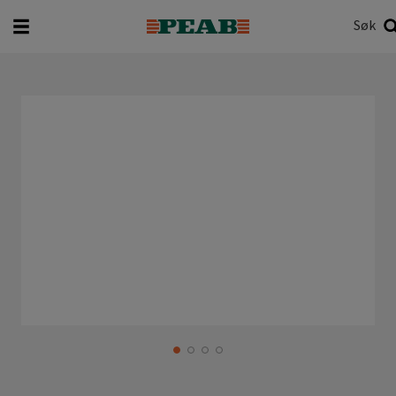
Søk
Hva vil du søke etter?
Søk