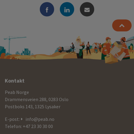
Ytterligere
Kontakt
informasjon
Peab Norge
og
Drammensveien 288, 0283 Oslo
Postboks 143, 1325 Lysaker
kontaktdetaljer
E-post:
info@peab.no
Telefon: +47 23 30 30 00