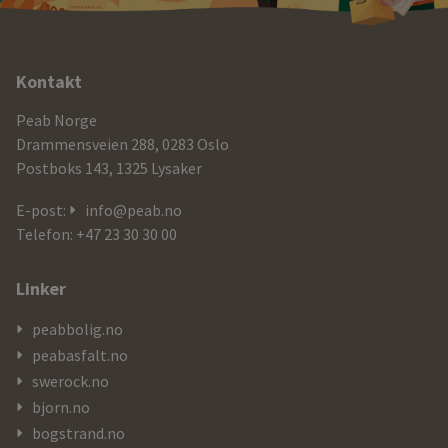
Ytterligere
Kontakt
informasjon
Peab Norge
og
Drammensveien 288, 0283 Oslo
Postboks 143, 1325 Lysaker
kontaktdetaljer
E-post:
info@peab.no
Telefon: +47 23 30 30 00
Linker
peabbolig.no
peabasfalt.no
swerock.no
bjorn.no
bogstrand.no