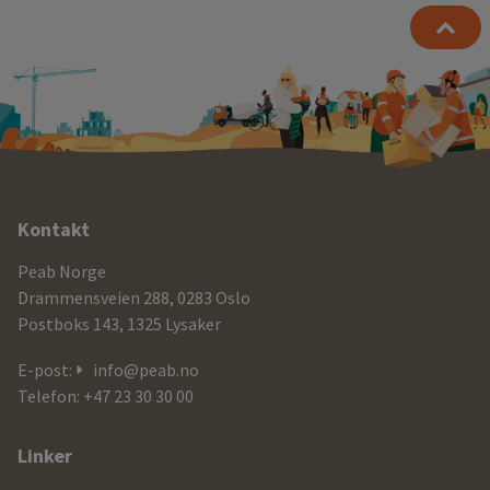
Ytterligere
Kontakt
informasjon
Peab Norge
og
Drammensveien 288, 0283 Oslo
Postboks 143, 1325 Lysaker
kontaktdetaljer
E-post:
info@peab.no
Telefon: +47 23 30 30 00
Linker