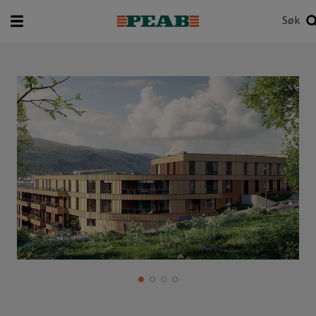
Søk
Hva vil du søke etter?
Søk