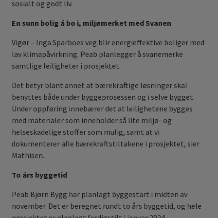
sosialt og godt liv.
En sunn bolig å bo i, miljømerket med Svanen
Vigør – Inga Sparboes veg blir energieffektive boliger med
lav klimapåvirkning. Peab planlegger å svanemerke
samtlige leiligheter i prosjektet.
Det betyr blant annet at bærekraftige løsninger skal
benyttes både under byggeprosessen og i selve bygget.
Under oppføring innebærer det at leilighetene bygges
med materialer som inneholder så lite miljø- og
helseskadelige stoffer som mulig, samt at vi
dokumenterer alle bærekraftstiltakene i prosjektet, sier
Mathisen.
To års byggetid
Peab Bjørn Bygg har planlagt byggestart i midten av
november. Det er beregnet rundt to års byggetid, og hele
prosjektet er planlagt ferdigstilt i januar 2024.