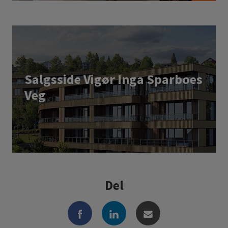
Salgsside Vigør Inga Sparboes
Veg
Del