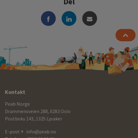
Del
Ytterligere
Kontakt
informasjon
Peab Norge
og
Drammensveien 288, 0283 Oslo
Postboks 143, 1325 Lysaker
kontaktdetaljer
E-post:
info@peab.no