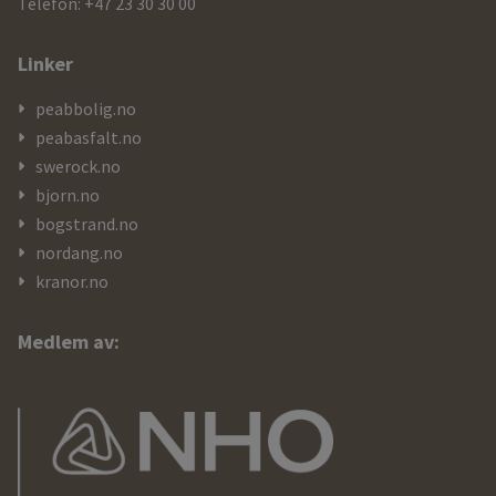
Telefon: +47 23 30 30 00
Linker
peabbolig.no
peabasfalt.no
swerock.no
bjorn.no
bogstrand.no
nordang.no
kranor.no
Medlem av: