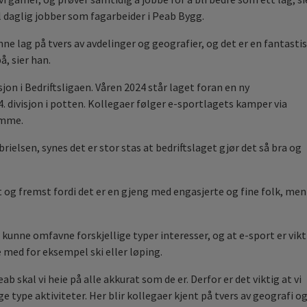
l daglig jobber som fagarbeider i Peab Bygg.
nne lag på tvers av avdelinger og geografier, og det er en fantasti
å, sier han.
visjon i Bedriftsligaen. Våren 2024 står laget foran en ny
4. divisjon i potten. Kollegaer følger e-sportlagets kamper via
emme.
ielsen, synes det er stor stas at bedriftslaget gjør det så bra og
st og fremst fordi det er en gjeng med engasjerte og fine folk, men
 å kunne omfavne forskjellige typer interesser, og at e-sport er vikt
je med for eksempel ski eller løping.
ab skal vi heie på alle akkurat som de er. Derfor er det viktig at vi
ge type aktiviteter. Her blir kollegaer kjent på tvers av geografi o