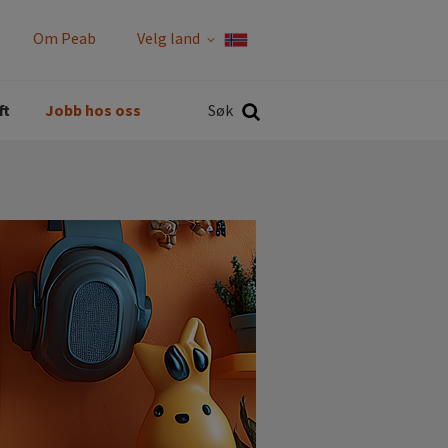
Om Peab
Velg land
Rapporter og policyer
Søk
ft
Jobb hos oss
Søk