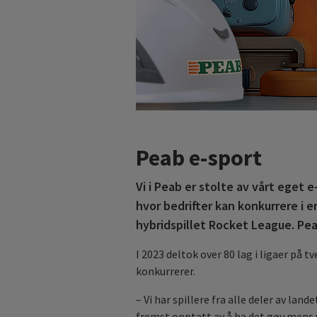
Peab e-sport
Vi i Peab er stolte av vårt eget e
hvor bedrifter kan konkurrere i e
hybridspillet Rocket League. Pea
I 2023 deltok over 80 lag i ligaer på tv
konkurrerer.
– Vi har spillere fra alle deler av lan
fremst opptatt av å ha det gøy mens v