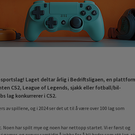
-sportslag! Laget deltar årlig i Bedriftsligaen, en plattfor
nten CS2, League of Legends, sjakk eller fotball/bil-
bs lag konkurrerer i CS2.
ers av spillene, og i 2024 ser det ut til å være over 100 lag som
det. Noen har spilt mye og noen har nettopp startet. Vi er først og
i gamer, og prøver samtidig å jobbe for å bli bedre som ett lag, si