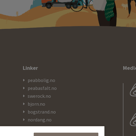
Linker
Medl
peabbolig.no
peabasfalt.no
swerock.no
bjorn.no
bogstrand.no
nordang.no
kranor.no