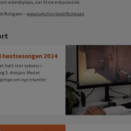
m arbeidsplass, sier Stine entusiastisk.
driftsligaen –
www.twitch.tv/bedriftsligaen
ort
d høstsesongen 2024
et hatt stor suksess i
og 5. divisjon. Med et
å kjempe om nye triumfer.