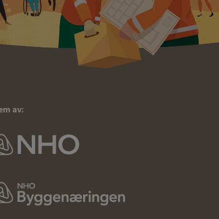
em av: