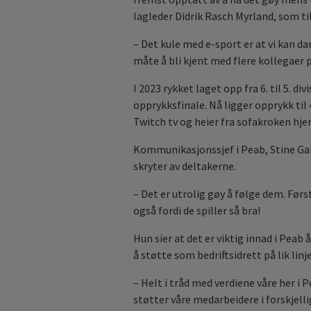
lagleder Didrik Rasch Myrland, som ti
– Det kule med e-sport er at vi kan da
måte å bli kjent med flere kollegaer p
I 2023 rykket laget opp fra 6. til 5. di
opprykksfinale. Nå ligger opprykk til 
Twitch tv og heier fra sofakroken hj
Kommunikasjonssjef i Peab, Stine Gabr
skryter av deltakerne.
– Det er utrolig gøy å følge dem. Før
også fordi de spiller så bra!
Hun sier at det er viktig innad i Peab
å støtte som bedriftsidrett på lik lin
– Helt i tråd med verdiene våre her i Pe
støtter våre medarbeidere i forskjelli