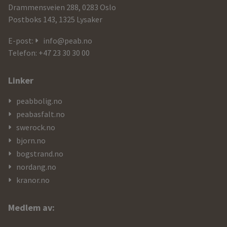
og
Drammensveien 288, 0283 Oslo
Postboks 143, 1325 Lysaker
kontaktdetaljer
E-post:
info@peab.no
Telefon: +47 23 30 30 00
Linker
peabbolig.no
peabasfalt.no
swerock.no
bjorn.no
bogstrand.no
nordang.no
kranor.no
Medlem av: