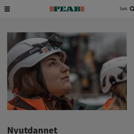
Søk
Hva vil du søke etter?
Søk
Nyutdannet