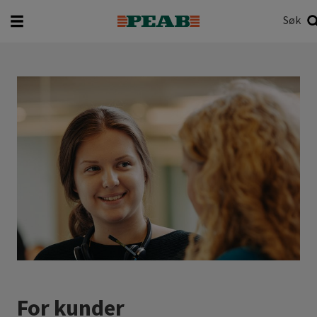
Søk
Hva vil du søke etter?
Søk
For kunder