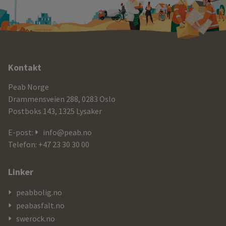
Ytterligere
Kontakt
informasjon
Peab Norge
og
Drammensveien 288, 0283 Oslo
Postboks 143, 1325 Lysaker
kontaktdetaljer
E-post:
info@peab.no
Telefon: +47 23 30 30 00
Linker
peabbolig.no
peabasfalt.no
swerock.no