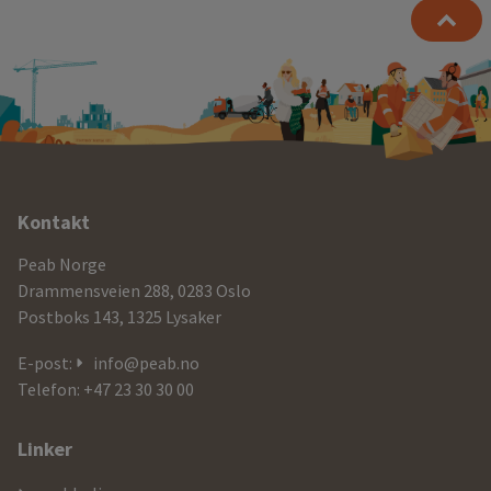
Ytterligere
Kontakt
informasjon
Peab Norge
og
Drammensveien 288, 0283 Oslo
Postboks 143, 1325 Lysaker
kontaktdetaljer
E-post:
info@peab.no
Telefon: +47 23 30 30 00
Linker