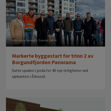
Foto: Anne Solveig B. Trandal / RÅ24
Markerte byggestart for trinn 2 av
Borgundfjorden Panorama
Satte spaden i jorda for 46 nye leiligheter ved
sjøkanten i Ålesund.