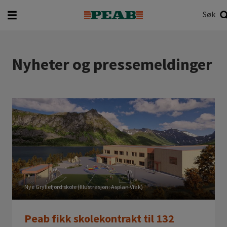
Søk
Hva vil du søke etter?
Søk
Nyheter og pressemeldinger
Nye Gryllefjord skole (Illustrasjon: Asplan Viak)
Peab fikk skolekontrakt til 132