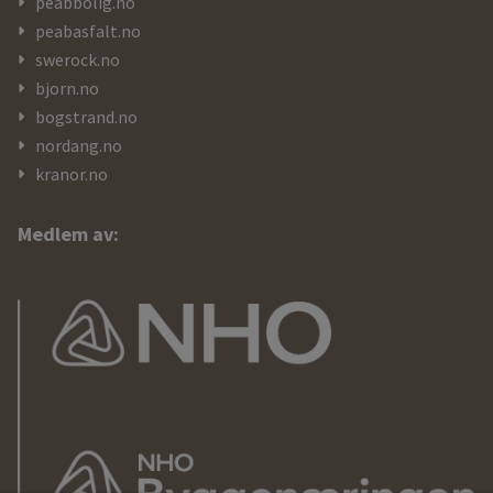
peabbolig.no
peabasfalt.no
swerock.no
bjorn.no
bogstrand.no
nordang.no
kranor.no
Medlem av: