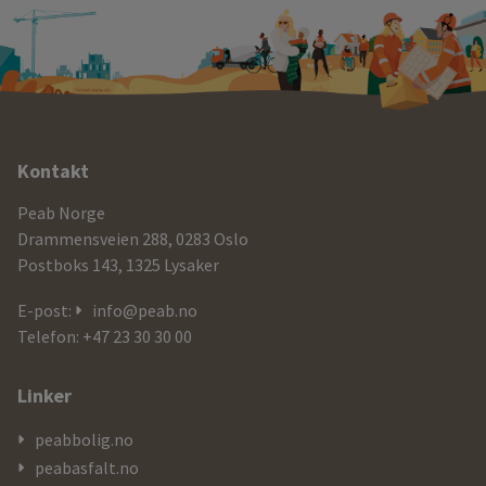
Ytterligere
Kontakt
informasjon
Peab Norge
og
Drammensveien 288, 0283 Oslo
Postboks 143, 1325 Lysaker
kontaktdetaljer
E-post:
info@peab.no
Telefon: +47 23 30 30 00
Linker
peabbolig.no
peabasfalt.no