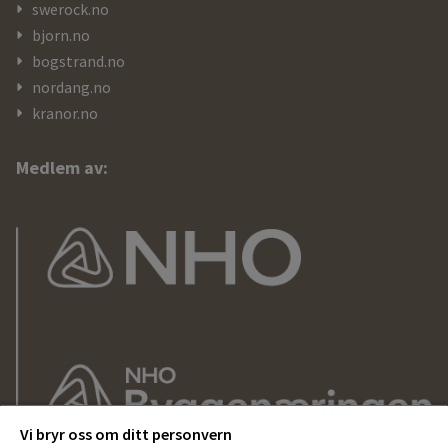
swerock.no
bjorn.no
bogstrand.no
nordang.no
kranor.no
Medlem av:
Vi bryr oss om ditt personvern