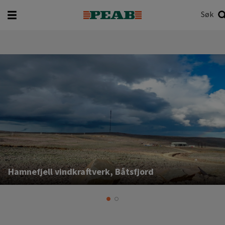
Søk
Hva vil du søke etter?
Søk
Hamnefjell vindkraftverk, Båtsfjord