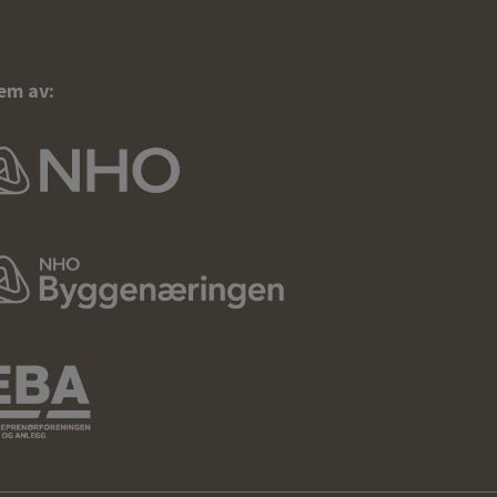
em av: