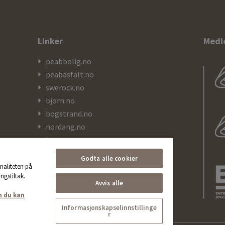
Linker
Medl
peabbolig.no
peabasfalt.no
swerock.no
bjorn.no
bogstrand.no
nordang.no
kranor.no
Godta alle cookier
naliteten på
ngstiltak.
Avvis alle
n du kan
Informasjonskapselinnstillinge
r