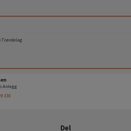
 i Trøndelag
sen
b Anlegg
39 330
Del