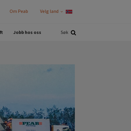
Om Peab
Velg land
Rapporter og policyer
Søk
ft
Jobb hos oss
Søk