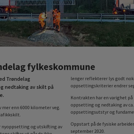
øndelag fylkeskommune
med Trøndelag
lenger reflekterer lys godt no
oppsettingskriterier endrer se
 nedtaking av skilt på
e.
Kontrakten har en varighet på 
oppsetting og nedtaking av ca.
v mer enn 6000 kilometer veg.
oppsettingsutstyr og fundame
afikkskilt.
Oppstart på de fysiske arbeiden
 nyoppsetting og utskifting av
september 2020.
tene skiftes ut når de ikke