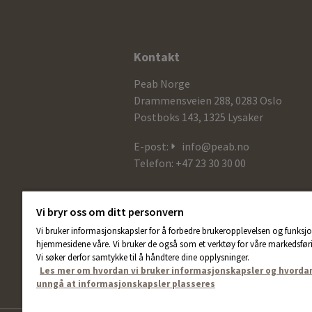
Ytterligere
Kontakt
informasjon
Peab Norge
og
Drammensveien 288, 0283 Oslo
Postboks 143, 1325 Lysaker
kontaktdetaljer
E-post:
info@peab.no
Telefon: +47 23 30 30 00
Vi bryr oss om ditt personvern
Vi bruker informasjonskapsler for å forbedre brukeropplevelsen og funksjo
hjemmesidene våre. Vi bruker de også som et verktøy for våre markedsføri
Vi søker derfor samtykke til å håndtere dine opplysninger.
Les mer om hvordan vi bruker informasjonskapsler og hvorda
unngå at informasjonskapsler plasseres