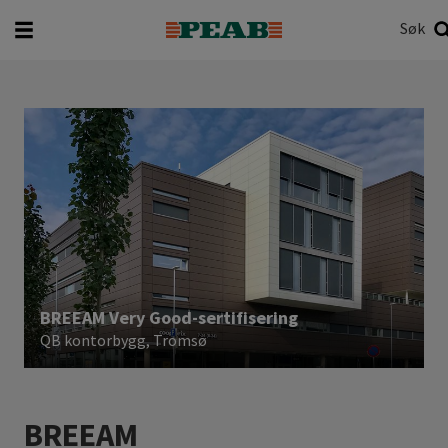
Søk
Hva vil du søke etter?
Søk
BREEAM Very Good-sertifisering
QB kontorbygg, Tromsø
BREEAM