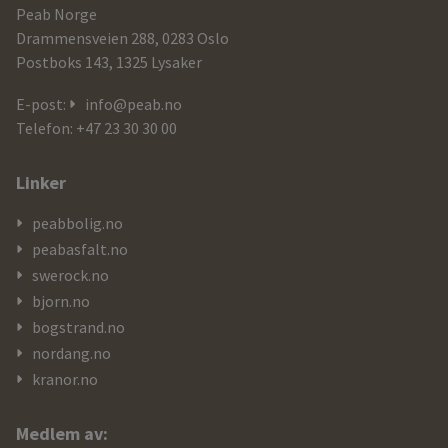
informasjon
Peab Norge
og
Drammensveien 288, 0283 Oslo
Postboks 143, 1325 Lysaker
kontaktdetaljer
E-post:
info@peab.no
Telefon: +47 23 30 30 00
Linker
peabbolig.no
peabasfalt.no
swerock.no
bjorn.no
bogstrand.no
nordang.no
kranor.no
Medlem av: