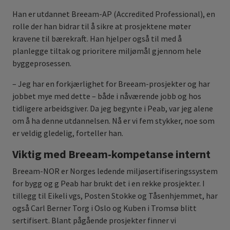
Han er utdannet Breeam-AP (Accredited Professional), en
rolle der han bidrar til å sikre at prosjektene møter
kravene til bærekraft. Han hjelper også til med å
planlegge tiltak og prioritere miljømål gjennom hele
byggeprosessen.
– Jeg har en forkjærlighet for Breeam-prosjekter og har
jobbet mye med dette – både i nåværende jobb og hos
tidligere arbeidsgiver. Da jeg begynte i Peab, var jeg alene
om å ha denne utdannelsen. Nå er vi fem stykker, noe som
er veldig gledelig, forteller han.
Viktig med Breeam-kompetanse internt
Breeam-NOR er Norges ledende miljøsertifiseringssystem
for bygg og g Peab har brukt det i en rekke prosjekter. I
tillegg til Eikeli vgs, Posten Stokke og Tåsenhjemmet, har
også Carl Berner Torg i Oslo og Kuben i Tromsø blitt
sertifisert. Blant pågående prosjekter finner vi