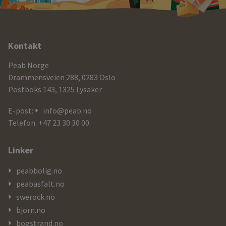
Ytterligere
Kontakt
informasjon
Peab Norge
og
Drammensveien 288, 0283 Oslo
Postboks 143, 1325 Lysaker
kontaktdetaljer
E-post:
info@peab.no
Telefon: +47 23 30 30 00
Linker
peabbolig.no
peabasfalt.no
swerock.no
bjorn.no
bogstrand.no