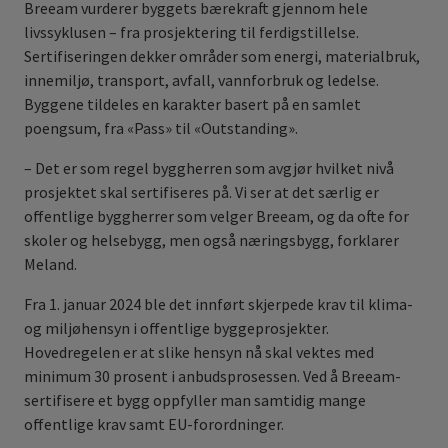
Breeam vurderer byggets bærekraft gjennom hele
livssyklusen – fra prosjektering til ferdigstillelse.
Sertifiseringen dekker områder som energi, materialbruk,
innemiljø, transport, avfall, vannforbruk og ledelse.
Byggene tildeles en karakter basert på en samlet
poengsum, fra «Pass» til «Outstanding».
– Det er som regel byggherren som avgjør hvilket nivå
prosjektet skal sertifiseres på. Vi ser at det særlig er
offentlige byggherrer som velger Breeam, og da ofte for
skoler og helsebygg, men også næringsbygg, forklarer
Meland.
Fra 1. januar 2024 ble det innført skjerpede krav til klima-
og miljøhensyn i offentlige byggeprosjekter.
Hovedregelen er at slike hensyn nå skal vektes med
minimum 30 prosent i anbudsprosessen. Ved å Breeam-
sertifisere et bygg oppfyller man samtidig mange
offentlige krav samt EU-forordninger.