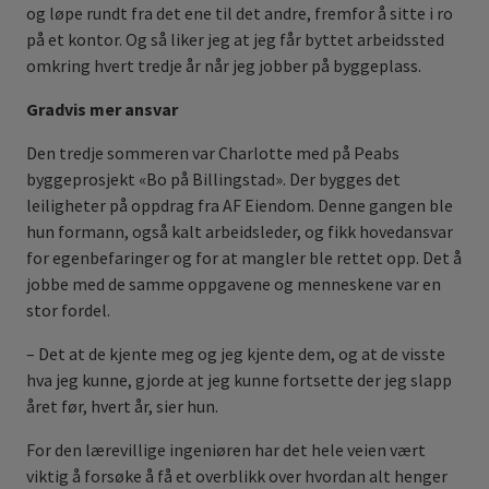
og løpe rundt fra det ene til det andre, fremfor å sitte i ro
på et kontor. Og så liker jeg at jeg får byttet arbeidssted
omkring hvert tredje år når jeg jobber på byggeplass.
Gradvis mer ansvar
Den tredje sommeren var Charlotte med på Peabs
byggeprosjekt «Bo på Billingstad». Der bygges det
leiligheter på oppdrag fra AF Eiendom. Denne gangen ble
hun formann, også kalt arbeidsleder, og fikk hovedansvar
for egenbefaringer og for at mangler ble rettet opp. Det å
jobbe med de samme oppgavene og menneskene var en
stor fordel.
– Det at de kjente meg og jeg kjente dem, og at de visste
hva jeg kunne, gjorde at jeg kunne fortsette der jeg slapp
året før, hvert år, sier hun.
For den lærevillige ingeniøren har det hele veien vært
viktig å forsøke å få et overblikk over hvordan alt henger