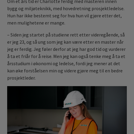
Om et års tid er Charlotte ferdig med masteren innen
bygg og miljøteknikk, med hovedretning prosjektledelse.
Hun har ikke bestemt seg for hva hun vil gjøre etter det,
men mulighetene er mange.
– Siden jeg startet på studiene rett etter videregående, så
er jeg 23, og så ung som jeg kan være etter en master når
jeg er ferdig. Jeg føler derfor at jeg har god tid og vurderer
å ta et friår for å reise. Men jeg kan også tenke meg å ta et
årsstudium i økonomi og ledelse, fordi jeg mener at det
kan øke forståelsen min og videre gjøre meg til en bedre
prosjektleder.