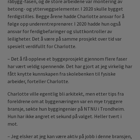
råbygg-fasen, og de store arbeidene var montering av
betong- og ytterveggselementer. I 2020 skulle bygget
ferdigstilles. Begge årene hadde Charlotte ansvar for å
følge opp underentreprenører. I 2020 hadde hun også
ansvar for ferdigbefaringer og sluttkontroller av
leiligheter. Det å være på samme prosjekt over tid var
spesielt verdifullt for Charlotte.
– Det å få oppleve et byggeprosjekt gjennom flere faser
har vært veldig spennende. Det har gjort at jeg virkelig har
fått knytte kunnskapen fra skolebenken til fysiske
arbeider, forteller Charlotte.
Charlotte ville egentlig bli arkitekt, men etter tips fra
foreldrene om at byggenæringen var en mye tryggere
bransje, søkte hun byggingeniør på NTNU i Trondheim.
Hun har ikke angret et sekund på valget. Heller tvert i
mot.
– Jeg elsker at jeg kan være aktiv på jobb i denne bransjen,