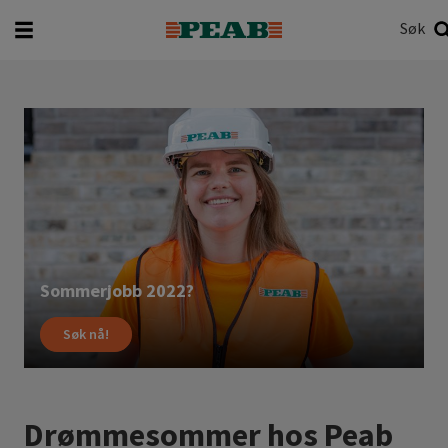
Søk
Hva vil du søke etter?
Søk
Les
mer
Sommerjobb 2022?
Søk nå!
Drømmesommer hos Peab