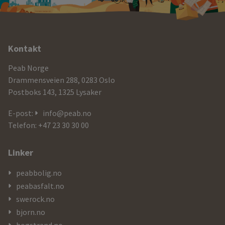
Ytterligere
Kontakt
informasjon
Peab Norge
og
Drammensveien 288, 0283 Oslo
Postboks 143, 1325 Lysaker
kontaktdetaljer
E-post:
info@peab.no
Telefon: +47 23 30 30 00
Linker
peabbolig.no
peabasfalt.no
swerock.no
bjorn.no