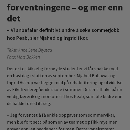
forventningene – og mer enn
det
– Vi anbefaler definitivt andre å søke sommerjobb
hos Peab, sier Mjahed og Ingrid i kor.
Tekst: Anne Lene Blystad
Foto: Mats Bakken
Det er to skikkelig fornøyde studenter vi får snakke med
en høstdag i slutten av september. Mjahed Babawat og
Ingrid Astrup var begge med på rehabilitering og utvidelse
av Eikeli videregående skole i sommer. De ser tilbake på en
veldig lærerik og morsom tid hos Peab, som ble bedre enn
de hadde forestilt seg.
– Jeg forventet å få enkle oppgaver som sommervikar,
men ble fort sett på som en av teamet og fikk mye mer
ansvar enn jeg hadde sett for meg. Dette var ekstremt