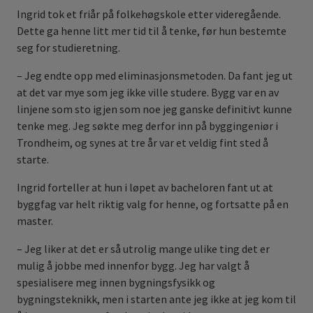
Ingrid tok et friår på folkehøgskole etter videregående.
Dette ga henne litt mer tid til å tenke, før hun bestemte
seg for studieretning.
– Jeg endte opp med eliminasjonsmetoden. Da fant jeg ut
at det var mye som jeg ikke ville studere. Bygg var en av
linjene som sto igjen som noe jeg ganske definitivt kunne
tenke meg. Jeg søkte meg derfor inn på byggingeniør i
Trondheim, og synes at tre år var et veldig fint sted å
starte.
Ingrid forteller at hun i løpet av bacheloren fant ut at
byggfag var helt riktig valg for henne, og fortsatte på en
master.
– Jeg liker at det er så utrolig mange ulike ting det er
mulig å jobbe med innenfor bygg. Jeg har valgt å
spesialisere meg innen bygningsfysikk og
bygningsteknikk, men i starten ante jeg ikke at jeg kom til