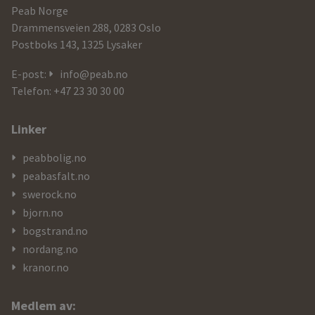
informasjon
Peab Norge
og
Drammensveien 288, 0283 Oslo
Postboks 143, 1325 Lysaker
kontaktdetaljer
E-post:
info@peab.no
Telefon: +47 23 30 30 00
Linker
peabbolig.no
peabasfalt.no
swerock.no
bjorn.no
bogstrand.no
nordang.no
kranor.no
Medlem av: