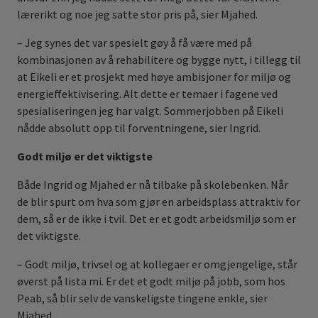
lærerikt og noe jeg satte stor pris på, sier Mjahed.
– Jeg synes det var spesielt gøy å få være med på
kombinasjonen av å rehabilitere og bygge nytt, i tillegg til
at Eikeli er et prosjekt med høye ambisjoner for miljø og
energieffektivisering. Alt dette er temaer i fagene ved
spesialiseringen jeg har valgt. Sommerjobben på Eikeli
nådde absolutt opp til forventningene, sier Ingrid.
Godt miljø er det viktigste
Både Ingrid og Mjahed er nå tilbake på skolebenken. Når
de blir spurt om hva som gjør en arbeidsplass attraktiv for
dem, så er de ikke i tvil. Det er et godt arbeidsmiljø som er
det viktigste.
– Godt miljø, trivsel og at kollegaer er omgjengelige, står
øverst på lista mi. Er det et godt miljø på jobb, som hos
Peab, så blir selv de vanskeligste tingene enkle, sier
Mjahed.