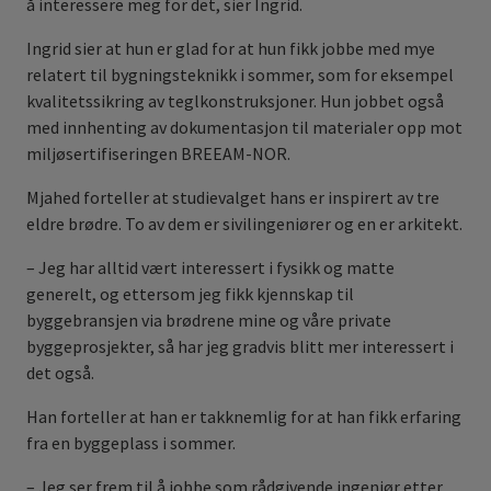
å interessere meg for det, sier Ingrid.
Ingrid sier at hun er glad for at hun fikk jobbe med mye
relatert til bygningsteknikk i sommer, som for eksempel
kvalitetssikring av teglkonstruksjoner. Hun jobbet også
med innhenting av dokumentasjon til materialer opp mot
miljøsertifiseringen BREEAM-NOR.
Mjahed forteller at studievalget hans er inspirert av tre
eldre brødre. To av dem er sivilingeniører og en er arkitekt.
– Jeg har alltid vært interessert i fysikk og matte
generelt, og ettersom jeg fikk kjennskap til
byggebransjen via brødrene mine og våre private
byggeprosjekter, så har jeg gradvis blitt mer interessert i
det også.
Han forteller at han er takknemlig for at han fikk erfaring
fra en byggeplass i sommer.
– Jeg ser frem til å jobbe som rådgivende ingeniør etter