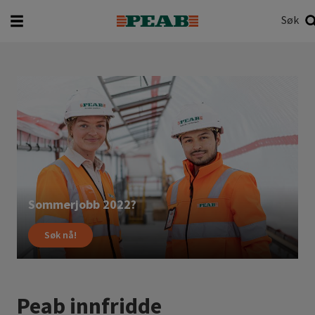
Søk
Hva vil du søke etter?
Søk
Les
mer
Sommerjobb 2022?
Søk nå!
Peab innfridde