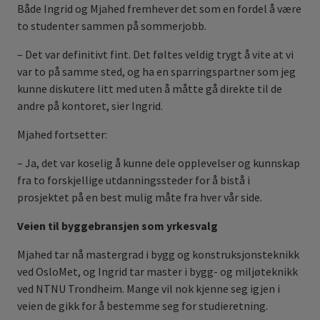
Både Ingrid og Mjahed fremhever det som en fordel å være
to studenter sammen på sommerjobb.
– Det var definitivt fint. Det føltes veldig trygt å vite at vi
var to på samme sted, og ha en sparringspartner som jeg
kunne diskutere litt med uten å måtte gå direkte til de
andre på kontoret, sier Ingrid.
Mjahed fortsetter:
– Ja, det var koselig å kunne dele opplevelser og kunnskap
fra to forskjellige utdanningssteder for å bistå i
prosjektet på en best mulig måte fra hver vår side.
Veien til byggebransjen som yrkesvalg
Mjahed tar nå mastergrad i bygg og konstruksjonsteknikk
ved OsloMet, og Ingrid tar master i bygg- og miljøteknikk
ved NTNU Trondheim. Mange vil nok kjenne seg igjen i
veien de gikk for å bestemme seg for studieretning.