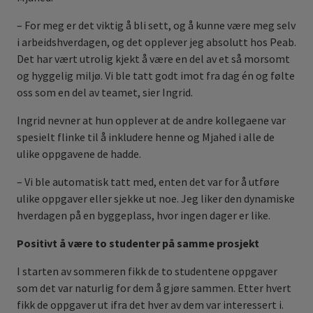
– For meg er det viktig å bli sett, og å kunne være meg selv
i arbeidshverdagen, og det opplever jeg absolutt hos Peab.
Det har vært utrolig kjekt å være en del av et så morsomt
og hyggelig miljø. Vi ble tatt godt imot fra dag én og følte
oss som en del av teamet, sier Ingrid.
Ingrid nevner at hun opplever at de andre kollegaene var
spesielt flinke til å inkludere henne og Mjahed i alle de
ulike oppgavene de hadde.
– Vi ble automatisk tatt med, enten det var for å utføre
ulike oppgaver eller sjekke ut noe. Jeg liker den dynamiske
hverdagen på en byggeplass, hvor ingen dager er like.
Positivt å være to studenter på samme prosjekt
I starten av sommeren fikk de to studentene oppgaver
som det var naturlig for dem å gjøre sammen. Etter hvert
fikk de oppgaver ut ifra det hver av dem var interessert i.