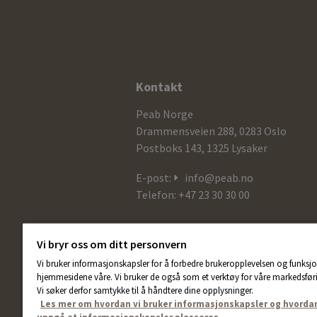
Ytterligere
Kontakt
informasjon
Peab Norge
og
Drammensveien 288, 0283 Oslo
Postboks 143, 1325 Lysaker
kontaktdetaljer
E-post:
info@peab.no
Telefon: +47 23 30 30 00
Vi bryr oss om ditt personvern
Vi bruker informasjonskapsler for å forbedre brukeropplevelsen og funksjo
hjemmesidene våre. Vi bruker de også som et verktøy for våre markedsføri
Vi søker derfor samtykke til å håndtere dine opplysninger.
Les mer om hvordan vi bruker informasjonskapsler og hvorda