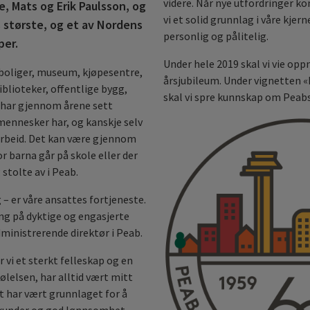
videre. Når nye utfordringer k
e, Mats og Erik Paulsson, og
vi et solid grunnlag i våre kjer
s største, og et av Nordens
personlig og pålitelig.
per.
Under hele 2019 skal vi vie op
boliger, museum, kjøpesentre,
årsjubileum. Under vignetten 
iblioteker, offentlige bygg,
skal vi spre kunnskap om Peabs
nn har gjennom årene sett
ennesker har, og kanskje selv
s arbeid. Det kan være gjennom
r barna går på skole eller der
 stolte av i Peab.
g – er våre ansattes fortjeneste.
ang på dyktige og engasjerte
ministrerende direktør i Peab.
 vi et sterkt felleskap og en
ølelsen, har alltid vært mitt
t har vært grunnlaget for å