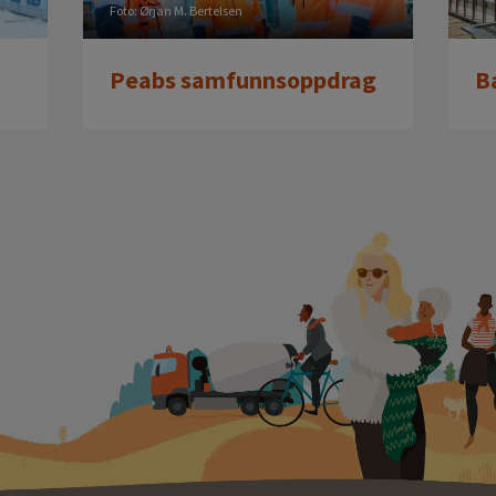
Foto: Ørjan M. Bertelsen
Peabs samfunnsoppdrag
B