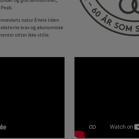
 kunder og god lønnsomhet,
 Peab.
enneskets natur å hele tiden
, eksterne krav og økonomiske
enter sitter ikke stille.