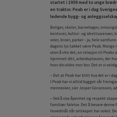
startet i 1959 med to unge brødr
en traktor. Peab er i dag Sverige
ledende bygg- og anleggsselska
Boliger, skoler, barnehager, omsorgs
kontorer, kultur- og idrettsarenaer, b
veier, broer, parker - ja, hele samfu
dagens lys takket være Peab. Mange m
uten å vite det, en relasjon til Peab
hjemmet ditt, arbeidsplassen, der hvo
hvor din eldre mor bor. Det er vi veldig
– Det at Peab har blitt hva det er i da
I Peab har vi alltid bygget vår fremg
mennesker, sier Jesper Göransson, ad
– Ved å vise åpenhet og respekt skaper
familiær følelse. Det å bevare denne f
hovedmål når selskapet har vokst. De