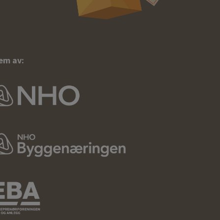
em av: