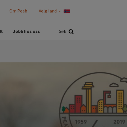
Om Peab
Velg land
Rapporter og policyer
Søk
ft
Jobb hos oss
Søk