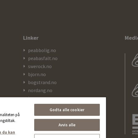
Linker
Medl
peabbolig.no
peabasfalt.no
swerock.no
bjorn.no
bogstrand.no
nordang.no
kranor.no
Godta alle cookier
naliteten på
ngstiltak.
Avvis alle
n du kan