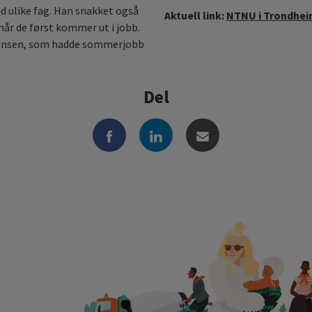
 ulike fag. Han snakket også
Aktuell link:
NTNU i Trondhe
år de først kommer ut i jobb.
tiansen, som hadde sommerjobb
Del