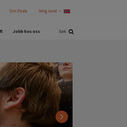
Om Peab
Velg land
Rapporter og policyer
Søk
ft
Jobb hos oss
Søk