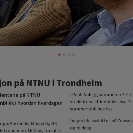
jon på NTNU i Trondheim
tudentene på NTNU
i Peab Anlegg sommeren 2017,
studentene et innblikk i hva P
nnblikk i hvordan hverdagen
sommerjobb hos oss.
Dagen ble avsluttet på Cowse
e opp. Alexander Mosbakk, NK
og middag.
E6 Trondheim-Melhus, fortalte