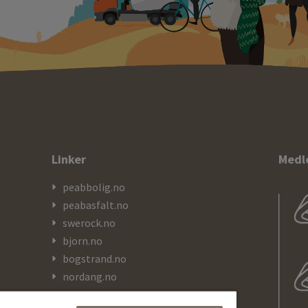
Linker
Medl
peabbolig.no
peabasfalt.no
swerock.no
bjorn.no
bogstrand.no
nordang.no
kranor.no