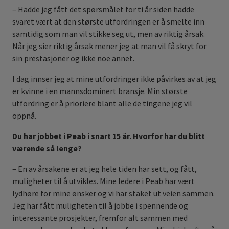
– Hadde jeg fått det spørsmålet for ti år siden hadde
svaret vært at den største utfordringen er å smelte inn
samtidig som man vil stikke seg ut, men av riktig årsak.
Når jeg sier riktig årsak mener jeg at man vil få skryt for
sin prestasjoner og ikke noe annet.
I dag innser jeg at mine utfordringer ikke påvirkes av at jeg
er kvinne i en mannsdominert bransje. Min største
utfordring er å prioriere blant alle de tingene jeg vil
oppnå.
Du har jobbet i Peab i snart 15 år. Hvorfor har du blitt
værende så lenge?
– En av årsakene er at jeg hele tiden har sett, og fått,
muligheter til å utvikles. Mine ledere i Peab har vært
lydhøre for mine ønsker og vi har staket ut veien sammen.
Jeg har fått muligheten til å jobbe i spennende og
interessante prosjekter, fremfor alt sammen med