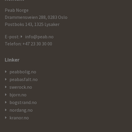
Ytterligere
informasjon
Peab Norge
og
Drammensveien 288, 0283 Oslo
Postboks 143, 1325 Lysaker
kontaktdetaljer
E-post:
info@peab.no
Telefon: +47 23 30 30 00
Linker
peabbolig.no
peabasfalt.no
swerock.no
bjorn.no
bogstrand.no
nordang.no
kranor.no