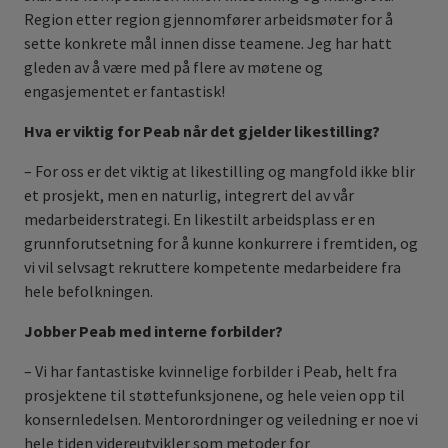
Region etter region gjennomfører arbeidsmøter for å
sette konkrete mål innen disse teamene. Jeg har hatt
gleden av å være med på flere av møtene og
engasjementet er fantastisk!
Hva er viktig for Peab når det gjelder likestilling?
– For oss er det viktig at likestilling og mangfold ikke blir
et prosjekt, men en naturlig, integrert del av vår
medarbeiderstrategi. En likestilt arbeidsplass er en
grunnforutsetning for å kunne konkurrere i fremtiden, og
vi vil selvsagt rekruttere kompetente medarbeidere fra
hele befolkningen.
Jobber Peab med interne forbilder?
– Vi har fantastiske kvinnelige forbilder i Peab, helt fra
prosjektene til støttefunksjonene, og hele veien opp til
konsernledelsen. Mentorordninger og veiledning er noe vi
hele tiden videreutvikler som metoder for