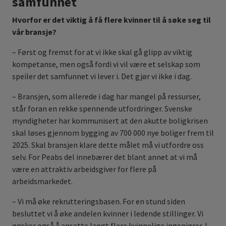
samfunnet
Hvorfor er det viktig å få flere kvinner til å søke seg til
vår bransje?
– Først og fremst for at vi ikke skal gå glipp av viktig
kompetanse, men også fordi vi vil være et selskap som
speiler det samfunnet vi lever i. Det gjør vi ikke i dag.
– Bransjen, som allerede i dag har mangel på ressurser,
står foran en rekke spennende utfordringer. Svenske
myndigheter har kommunisert at den akutte boligkrisen
skal løses gjennom bygging av 700 000 nye boliger frem til
2025. Skal bransjen klare dette målet må vi utfordre oss
selv. For Peabs del innebærer det blant annet at vi må
være en attraktiv arbeidsgiver for flere på
arbeidsmarkedet.
– Vi må øke rekrutteringsbasen. For en stund siden
besluttet vi å øke andelen kvinner i ledende stillinger. Vi
ønsker også å ansette langt flere kvinnelige ingeniører. I