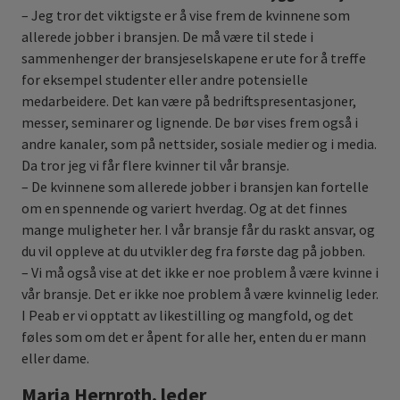
– Jeg tror det viktigste er å vise frem de kvinnene som
allerede jobber i bransjen. De må være til stede i
sammenhenger der bransjeselskapene er ute for å treffe
for eksempel studenter eller andre potensielle
medarbeidere. Det kan være på bedriftspresentasjoner,
messer, seminarer og lignende. De bør vises frem også i
andre kanaler, som på nettsider, sosiale medier og i media.
Da tror jeg vi får flere kvinner til vår bransje.
– De kvinnene som allerede jobber i bransjen kan fortelle
om en spennende og variert hverdag. Og at det finnes
mange muligheter her. I vår bransje får du raskt ansvar, og
du vil oppleve at du utvikler deg fra første dag på jobben.
– Vi må også vise at det ikke er noe problem å være kvinne i
vår bransje. Det er ikke noe problem å være kvinnelig leder.
I Peab er vi opptatt av likestilling og mangfold, og det
føles som om det er åpent for alle her, enten du er mann
eller dame.
Maria Hernroth, leder