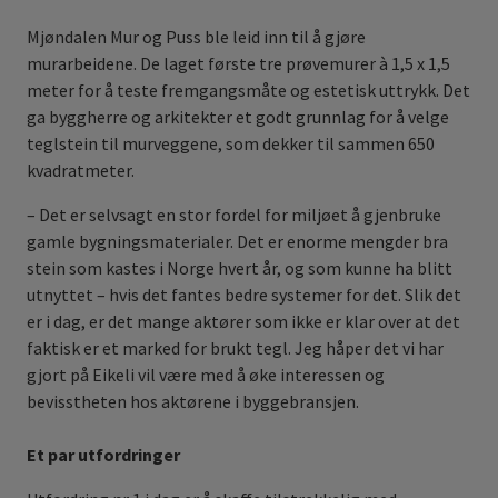
Mjøndalen Mur og Puss ble leid inn til å gjøre
murarbeidene. De laget første tre prøvemurer à 1,5 x 1,5
meter for å teste fremgangsmåte og estetisk uttrykk. Det
ga byggherre og arkitekter et godt grunnlag for å velge
teglstein til murveggene, som dekker til sammen 650
kvadratmeter.
– Det er selvsagt en stor fordel for miljøet å gjenbruke
gamle bygningsmaterialer. Det er enorme mengder bra
stein som kastes i Norge hvert år, og som kunne ha blitt
utnyttet – hvis det fantes bedre systemer for det. Slik det
er i dag, er det mange aktører som ikke er klar over at det
faktisk er et marked for brukt tegl. Jeg håper det vi har
gjort på Eikeli vil være med å øke interessen og
bevisstheten hos aktørene i byggebransjen.
Et par utfordringer