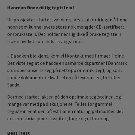
Hvordan finne riktig teglstein?
Da prosjektet startet, var den største utfordringen å finne
noen som kunne levere store nok mengder CE-sertifisert
ombruksstein. Det holder nemlig ikke å bruke teglstein
fra en hvilket som helst rivingstomt.
– Da saken ble kjent, kom vi i kontakt med firmaet Høine.
Det viste seg at de hadde en samarbeidspartner i Danmark
som spesialiserte seg på nettopp ombrukstegl, og som
kunne dokumentere kvaliteten på leveransen, forteller
Saade.
Dermed startet jakten på den optimale teglsteinen, og
mange var med på diskusjonene. Felles for gammel
teglstein er at den oftest har en naturlig patina. Men det
er store variasjoner i kvalitet, farge og utforming.
Best i test