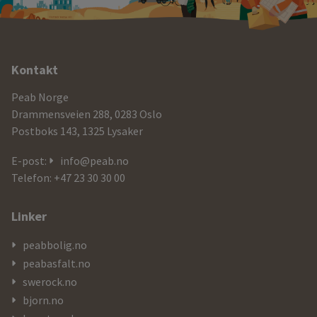
Ytterligere
Kontakt
informasjon
Peab Norge
og
Drammensveien 288, 0283 Oslo
Postboks 143, 1325 Lysaker
kontaktdetaljer
E-post:
info@peab.no
Telefon: +47 23 30 30 00
Linker
peabbolig.no
peabasfalt.no
swerock.no
bjorn.no