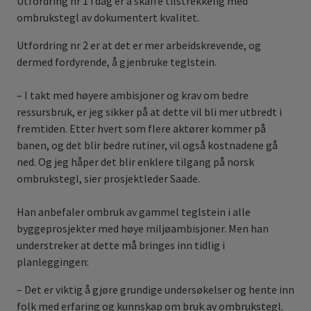
Utfordring nr 1 i dag er å skaffe tilstrekkelig med
ombrukstegl av dokumentert kvalitet.
Utfordring nr 2 er at det er mer arbeidskrevende, og
dermed fordyrende, å gjenbruke teglstein.
– I takt med høyere ambisjoner og krav om bedre
ressursbruk, er jeg sikker på at dette vil bli mer utbredt i
fremtiden. Etter hvert som flere aktører kommer på
banen, og det blir bedre rutiner, vil også kostnadene gå
ned. Og jeg håper det blir enklere tilgang på norsk
ombrukstegl, sier prosjektleder Saade.
Han anbefaler ombruk av gammel teglstein i alle
byggeprosjekter med høye miljøambisjoner. Men han
understreker at dette må bringes inn tidlig i
planleggingen:
– Det er viktig å gjøre grundige undersøkelser og hente inn
folk med erfaring og kunnskap om bruk av ombrukstegl.