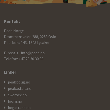
Ytterligere
Kontakt
informasjon
Peab Norge
og
Drammensveien 288, 0283 Oslo
Postboks 143, 1325 Lysaker
kontaktdetaljer
E-post:
info@peab.no
Telefon: +47 23 30 30 00
Linker
peabbolig.no
peabasfalt.no
swerock.no
bjorn.no
bogstrand.no