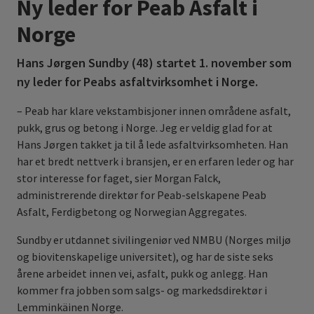
Ny leder for Peab Asfalt i
Norge
Hans Jørgen Sundby (48) startet 1. november som
ny leder for Peabs asfaltvirksomhet i Norge.
– Peab har klare vekstambisjoner innen områdene asfalt,
pukk, grus og betong i Norge. Jeg er veldig glad for at
Hans Jørgen takket ja til å lede asfaltvirksomheten. Han
har et bredt nettverk i bransjen, er en erfaren leder og har
stor interesse for faget, sier Morgan Falck,
administrerende direktør for Peab-selskapene Peab
Asfalt, Ferdigbetong og Norwegian Aggregates.
Sundby er utdannet sivilingeniør ved NMBU (Norges miljø
og biovitenskapelige universitet), og har de siste seks
årene arbeidet innen vei, asfalt, pukk og anlegg. Han
kommer fra jobben som salgs- og markedsdirektør i
Lemminkäinen Norge.