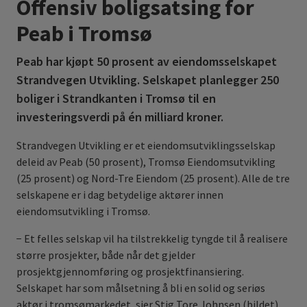
Offensiv boligsatsing for
Peab i Tromsø
Peab har kjøpt 50 prosent av eiendomsselskapet
Strandvegen Utvikling. Selskapet planlegger 250
boliger i Strandkanten i Tromsø til en
investeringsverdi på én milliard kroner.
Strandvegen Utvikling er et eiendomsutviklingsselskap
deleid av Peab (50 prosent), Tromsø Eiendomsutvikling
(25 prosent) og Nord-Tre Eiendom (25 prosent). Alle de tre
selskapene er i dag betydelige aktører innen
eiendomsutvikling i Tromsø.
− Et felles selskap vil ha tilstrekkelig tyngde til å realisere
større prosjekter, både når det gjelder
prosjektgjennomføring og prosjektfinansiering.
Selskapet har som målsetning å bli en solid og seriøs
aktør i tromsømarkedet, sier Stig Tore Johnsen (bildet),