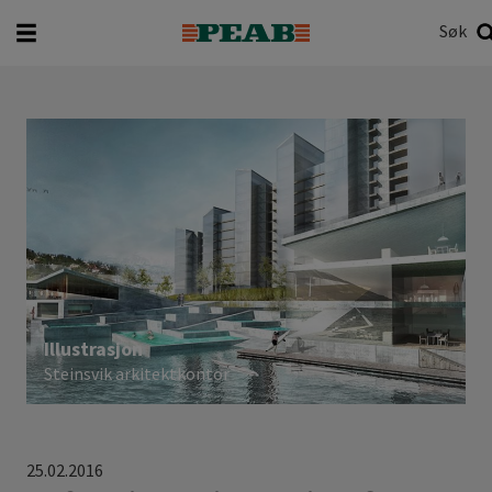
Søk
Hva vil du søke etter?
Søk
Illustrasjon
Steinsvik arkitektkontor
25.02.2016