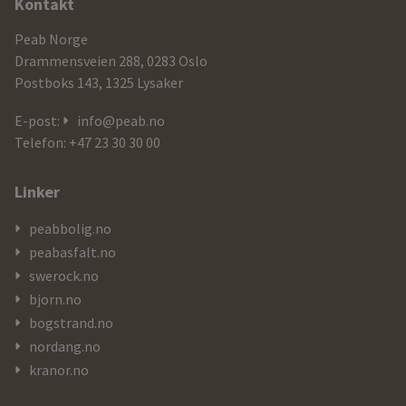
Ytterligere
Kontakt
informasjon
Peab Norge
og
Drammensveien 288, 0283 Oslo
Postboks 143, 1325 Lysaker
kontaktdetaljer
E-post:
info@peab.no
Telefon: +47 23 30 30 00
Linker
peabbolig.no
peabasfalt.no
swerock.no
bjorn.no
bogstrand.no
nordang.no
kranor.no