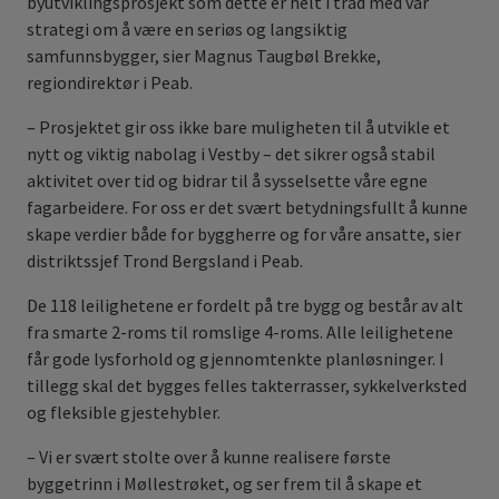
byutviklingsprosjekt som dette er helt i tråd med vår
strategi om å være en seriøs og langsiktig
samfunnsbygger, sier Magnus Taugbøl Brekke,
regiondirektør i Peab.
– Prosjektet gir oss ikke bare muligheten til å utvikle et
nytt og viktig nabolag i Vestby – det sikrer også stabil
aktivitet over tid og bidrar til å sysselsette våre egne
fagarbeidere. For oss er det svært betydningsfullt å kunne
skape verdier både for byggherre og for våre ansatte, sier
distriktssjef Trond Bergsland i Peab.
De 118 leilighetene er fordelt på tre bygg og består av alt
fra smarte 2‑roms til romslige 4‑roms. Alle leilighetene
får gode lysforhold og gjennomtenkte planløsninger. I
tillegg skal det bygges felles takterrasser, sykkelverksted
og fleksible gjestehybler.
– Vi er svært stolte over å kunne realisere første
byggetrinn i Møllestrøket, og ser frem til å skape et