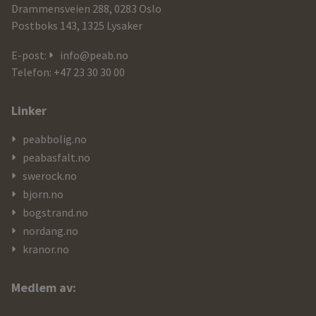
og
Drammensveien 288, 0283 Oslo
Postboks 143, 1325 Lysaker
kontaktdetaljer
E-post:
info@peab.no
Telefon: +47 23 30 30 00
Linker
peabbolig.no
peabasfalt.no
swerock.no
bjorn.no
bogstrand.no
nordang.no
kranor.no
Medlem av: