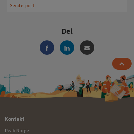
Send e-post
Del
Ytterligere
Kontakt
informasjon
Peab Norge