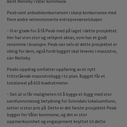
Bent Melleby i Våler kommune.
Peab vant anbudskonkurransen i skarp konkurranse med
flere andre velrennomerte entreprenørselskaper.
− Vi er glade for å få Peab med på laget i dette prosjektet.
Her har vi en stor og velkjent aktør, som har et godt
renomme i bransjen. Peab sier selv at dette prosjektet er
viktig for dem, også fordi bygget skal leveres i massivtre,
sier Melleby.
Peabs oppdrag omfatter oppføring av et nytt
frittstående massivtrebygg i to plan. Bygget får et
totalareal på 610 kvadratmeter.
− Det at vi får muligheten til å bygge et bygg med stor
samfunnsmessig betydning for Svinndals lokalsamfunn,
setter vi stor pris på. Dette er det første prosjektet Peab
bygger for Våler kommune, og det er stor
oppmerksomhet og engasjement knyttet til dette