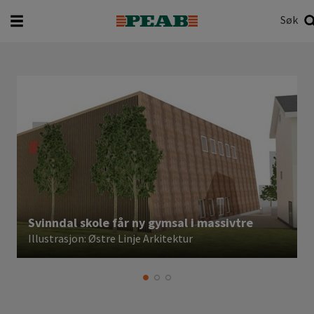
Søk
Hva vil du søke etter?
Søk
l
,
Svinndal skole får ny gymsal i massivtre
Illustrasjon: Østre Linje Arkitektur
F