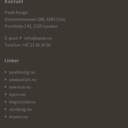
Ytterligere
Kontakt
informasjon
Peab Norge
og
Drammensveien 288, 0283 Oslo
Postboks 143, 1325 Lysaker
kontaktdetaljer
E-post:
info@peab.no
Telefon: +47 23 30 30 00
Linker
peabbolig.no
peabasfalt.no
swerock.no
bjorn.no
bogstrand.no
nordang.no
kranor.no