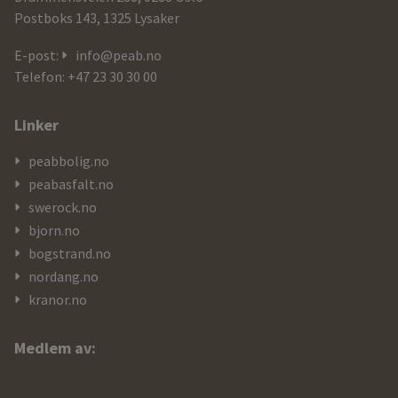
og
Postboks 143, 1325 Lysaker
kontaktdetaljer
E-post:
info@peab.no
Telefon: +47 23 30 30 00
Linker
peabbolig.no
peabasfalt.no
swerock.no
bjorn.no
bogstrand.no
nordang.no
kranor.no
Medlem av: