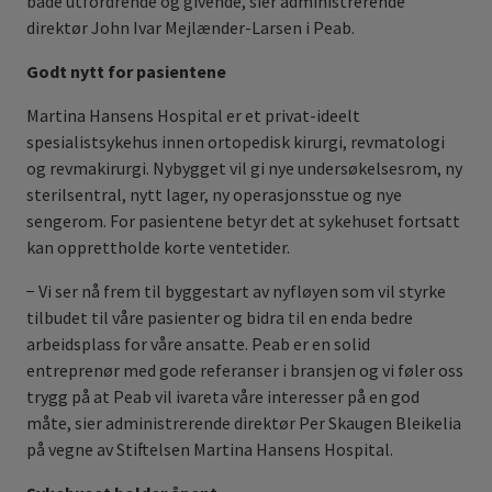
både utfordrende og givende, sier administrerende
direktør John Ivar Mejlænder-Larsen i Peab.
Godt nytt for pasientene
Martina Hansens Hospital er et privat-ideelt
spesialistsykehus innen ortopedisk kirurgi, revmatologi
og revmakirurgi. Nybygget vil gi nye undersøkelsesrom, ny
sterilsentral, nytt lager, ny operasjonsstue og nye
sengerom. For pasientene betyr det at sykehuset fortsatt
kan opprettholde korte ventetider.
− Vi ser nå frem til byggestart av nyfløyen som vil styrke
tilbudet til våre pasienter og bidra til en enda bedre
arbeidsplass for våre ansatte. Peab er en solid
entreprenør med gode referanser i bransjen og vi føler oss
trygg på at Peab vil ivareta våre interesser på en god
måte, sier administrerende direktør Per Skaugen Bleikelia
på vegne av Stiftelsen Martina Hansens Hospital.