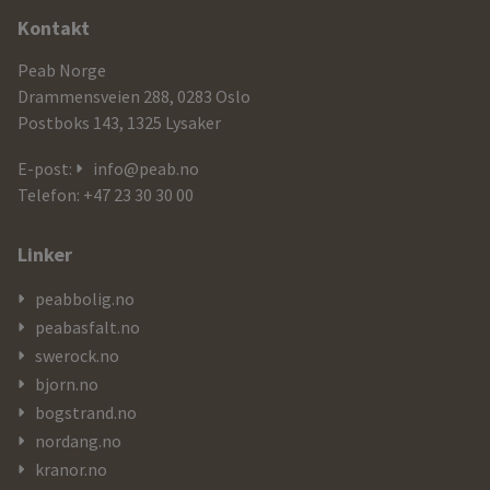
Ytterligere
Kontakt
informasjon
Peab Norge
og
Drammensveien 288, 0283 Oslo
Postboks 143, 1325 Lysaker
kontaktdetaljer
E-post:
info@peab.no
Telefon: +47 23 30 30 00
Linker
peabbolig.no
peabasfalt.no
swerock.no
bjorn.no
bogstrand.no
nordang.no
kranor.no