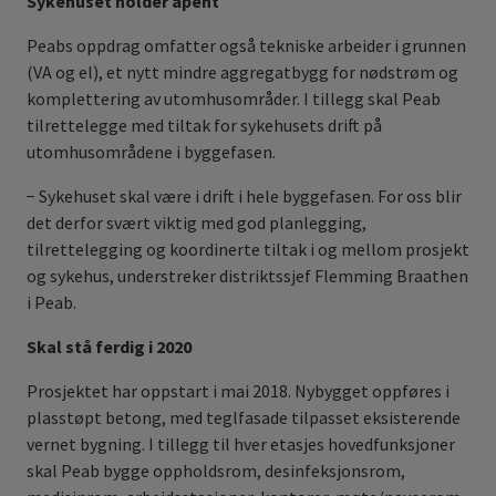
Sykehuset holder åpent
Peabs oppdrag omfatter også tekniske arbeider i grunnen
(VA og el), et nytt mindre aggregatbygg for nødstrøm og
komplettering av utomhusområder. I tillegg skal Peab
tilrettelegge med tiltak for sykehusets drift på
utomhusområdene i byggefasen.
− Sykehuset skal være i drift i hele byggefasen. For oss blir
det derfor svært viktig med god planlegging,
tilrettelegging og koordinerte tiltak i og mellom prosjekt
og sykehus, understreker distriktssjef Flemming Braathen
i Peab.
Skal stå ferdig i 2020
Prosjektet har oppstart i mai 2018. Nybygget oppføres i
plasstøpt betong, med teglfasade tilpasset eksisterende
vernet bygning. I tillegg til hver etasjes hovedfunksjoner
skal Peab bygge oppholdsrom, desinfeksjonsrom,