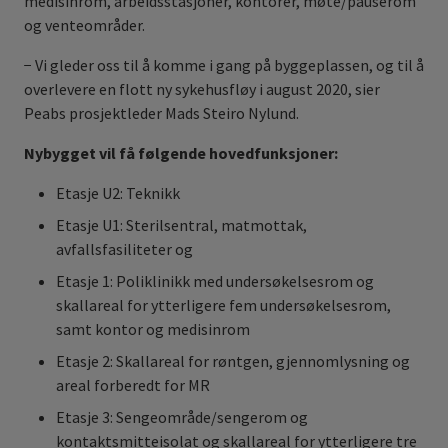
medisinrom, arbeidsstasjoner, kontorer, møte/pauserom
og venteområder.
− Vi gleder oss til å komme i gang på byggeplassen, og til å
overlevere en flott ny sykehusfløy i august 2020, sier
Peabs prosjektleder Mads Steiro Nylund.
Nybygget vil få følgende hovedfunksjoner:
Etasje U2: Teknikk
Etasje U1: Sterilsentral, matmottak,
avfallsfasiliteter og
Etasje 1: Poliklinikk med undersøkelsesrom og
skallareal for ytterligere fem undersøkelsesrom,
samt kontor og medisinrom
Etasje 2: Skallareal for røntgen, gjennomlysning og
areal forberedt for MR
Etasje 3: Sengeområde/sengerom og
kontaktsmitteisolat og skallareal for ytterligere tre