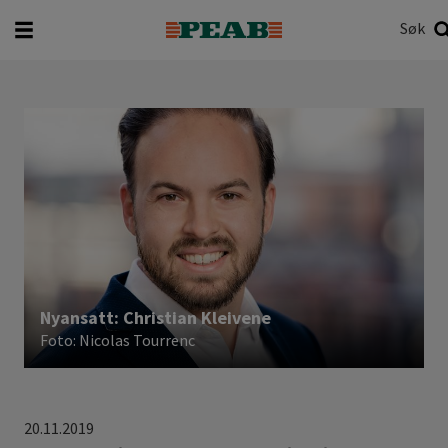
Søk
Hva vil du søke etter?
Søk
Nyansatt: Christian Kleivene
Foto: Nicolas Tourrenc
20.11.2019