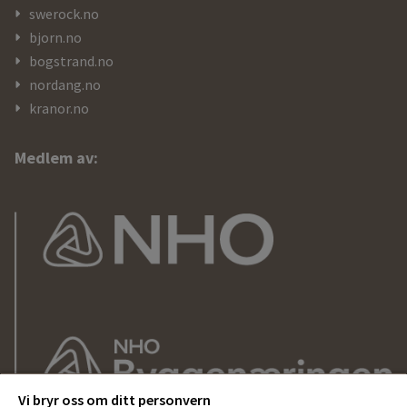
swerock.no
bjorn.no
bogstrand.no
nordang.no
kranor.no
Medlem av:
Vi bryr oss om ditt personvern