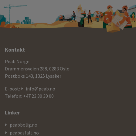
Ytterligere
Kontakt
informasjon
Peab Norge
og
Drammensveien 288, 0283 Oslo
Postboks 143, 1325 Lysaker
kontaktdetaljer
E-post:
info@peab.no
Telefon: +47 23 30 30 00
Linker
peabbolig.no
peabasfalt.no