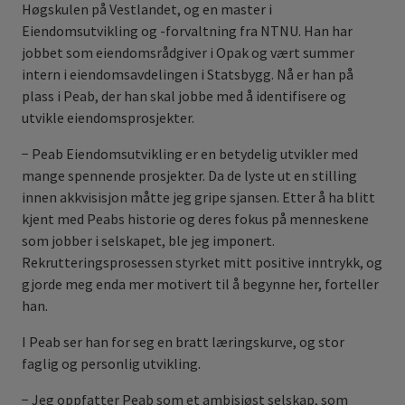
Høgskulen på Vestlandet, og en master i
Eiendomsutvikling og -forvaltning fra NTNU. Han har
jobbet som eiendomsrådgiver i Opak og vært summer
intern i eiendomsavdelingen i Statsbygg. Nå er han på
plass i Peab, der han skal jobbe med å identifisere og
utvikle eiendomsprosjekter.
− Peab Eiendomsutvikling er en betydelig utvikler med
mange spennende prosjekter. Da de lyste ut en stilling
innen akkvisisjon måtte jeg gripe sjansen. Etter å ha blitt
kjent med Peabs historie og deres fokus på menneskene
som jobber i selskapet, ble jeg imponert.
Rekrutteringsprosessen styrket mitt positive inntrykk, og
gjorde meg enda mer motivert til å begynne her, forteller
han.
I Peab ser han for seg en bratt læringskurve, og stor
faglig og personlig utvikling.
− Jeg oppfatter Peab som et ambisiøst selskap, som