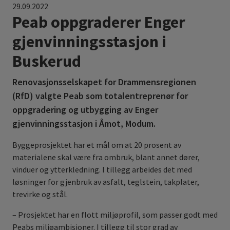
29.09.2022
Peab oppgraderer Enger
gjenvinningsstasjon i
Buskerud
Renovasjonsselskapet for Drammensregionen
(RfD) valgte Peab som totalentreprenør for
oppgradering og utbygging av Enger
gjenvinningsstasjon i Åmot, Modum.
Byggeprosjektet har et mål om at 20 prosent av
materialene skal være fra ombruk, blant annet dører,
vinduer og ytterkledning. I tillegg arbeides det med
løsninger for gjenbruk av asfalt, teglstein, takplater,
trevirke og stål.
– Prosjektet har en flott miljøprofil, som passer godt med
Peabs miljøambisjoner. I tillegg til stor grad av