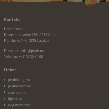
Ytterligere
Kontakt
informasjon
Peab Norge
og
Drammensveien 288, 0283 Oslo
Postboks 143, 1325 Lysaker
kontaktdetaljer
E-post:
info@peab.no
Telefon: +47 23 30 30 00
Linker
peabbolig.no
peabasfalt.no
swerock.no
bjorn.no
bogstrand.no