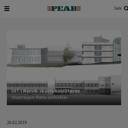
Søk
Hva vil du søke etter?
Søk
UiT i Narvik skal rehabiliteres
Illustrasjon: Ratio arkitekter
26.02.2019