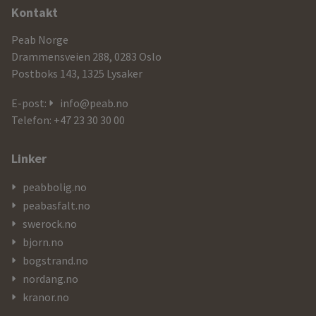
Ytterligere
Kontakt
informasjon
Peab Norge
og
Drammensveien 288, 0283 Oslo
Postboks 143, 1325 Lysaker
kontaktdetaljer
E-post:
info@peab.no
Telefon: +47 23 30 30 00
Linker
peabbolig.no
peabasfalt.no
swerock.no
bjorn.no
bogstrand.no
nordang.no
kranor.no