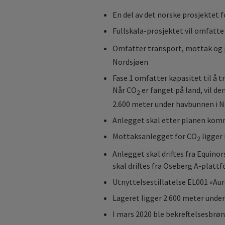
En del av det norske prosjektet 
Fullskala-prosjektet vil omfatte
Omfatter transport, mottak og 
Nordsjøen
Fase 1 omfatter kapasitet til å tr
Når CO
er fanget på land, vil d
2
2.600 meter under havbunnen i N
Anlegget skal etter planen komme
Mottaksanlegget for CO
ligger
2
Anlegget skal driftes fra Equin
skal driftes fra Oseberg A-platt
Utnyttelsestillatelse EL001 «Auro
Lageret ligger 2.600 meter unde
I mars 2020 ble bekreftelsesbrøn