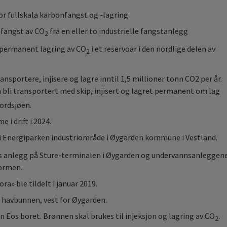
for fullskala karbonfangst og -lagring
 fangst av CO
fra en eller to industrielle fangstanlegg
2
permanent lagring av CO
i et reservoar i den nordlige delen av
2
ansportere, injisere og lagre inntil 1,5 millioner tonn CO2 per år.
en bli transportert med skip, injisert og lagret permanent om lag
ordsjøen.
 i drift i 2024.
 i Energiparken industriområde i Øygarden kommune i Vestland.
ors anlegg på Sture-terminalen i Øygarden og undervannsanleggen
formen.
ra» ble tildelt i januar 2019.
r havbunnen, vest for Øygarden.
n Eos boret. Brønnen skal brukes til injeksjon og lagring av CO
.
2