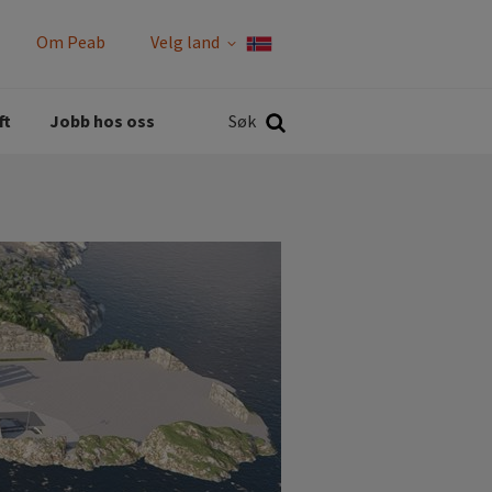
Om Peab
Velg land
Rapporter og policyer
Søk
ft
Jobb hos oss
Søk