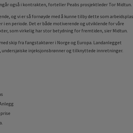
ngår også i kontrakten, forteller Peabs prosjektleder Tor Midtun.
nde, og vi er så fornøyde med å kunne tilby dette som arbeidspla
er i en periode. Det er både motiverende og utviklende for våre
ter, som virkelig har stor betydning for fremtiden, sier Midtun.
med skip fra fangstaktører i Norge og Europa. Landanlegget
 undersjøiske injeksjonsbrønner og tilknyttede innretninger.
ns
 Anlegg
prise
a.