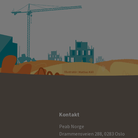
Ytterligere
Kontakt
informasjon
Peab Norge
og
Drammensveien 288, 0283 Oslo