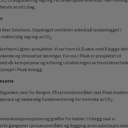
O₂ til Øygarden og lagring i et undersjøisk reservoar i den nordli
ørste av sitt slag.
er
l Aker Solutions. Oppdraget omfatter arbeid på landanlegget i
midlertidig lagring av CO
.
2
v Northern Lights-prosjektet. Vi ser frem til å være med å bygge det
kende og innovative løsninger. For oss i Peab er prosjektet et
a med vår kompetanse og erfaring i etableringen av fremtidsretted
gionsjef i Peab Anlegg.
ansatte
 Øygarden, vest for Bergen. På terminalområdet skal Peab etabler
piperack og nødvendig fundamentering for inntrekk av CO
-
2
annsirkulasjonssystem og grøfter for kabler. I tillegg skal vi
alterte gangveier i prosessområdet og bygging av en substasjon me