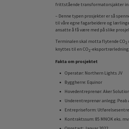
frittstående transformatorsjakter in
– Denne typen prosjekter er så spenne
til våre egne fagarbeidere og lærling
ansatte å få være med på slike prosjek
Terminalen skal motta flytende CO
2
knyttes til en CO
-eksportrørledning,
2
Fakta om prosjektet
Operatør: Northern Lights JV
Byggherre: Equinor
Hovedentreprenør: Aker Solutio
Underentreprenør anlegg: Peab
Entrepriseform: Utførelsesentre
Kontraktssum: 85 MNOK eks. mv
Oppstart: Januar 2022