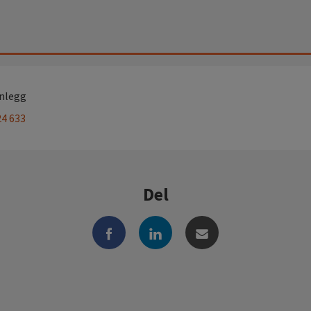
Anlegg
24 633
Del