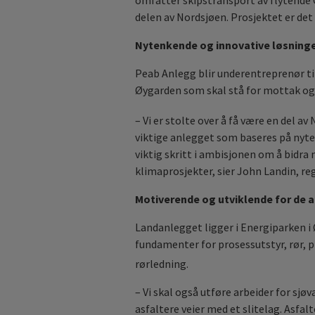
omfatter skipstransport av flytende C
delen av Nordsjøen. Prosjektet er det f
Nytenkende og innovative løsning
Peab Anlegg blir underentreprenør ti
Øygarden som skal stå for mottak og 
– Vi er stolte over å få være en del a
viktige anlegget som baseres på nyten
viktig skritt i ambisjonen om å bidr
klimaprosjekter, sier John Landin, re
Motiverende og utviklende for de 
Landanlegget ligger i Energiparken i
fundamenter for prosessutstyr, rør, 
rørledning.
– Vi skal også utføre arbeider for sjøv
asfaltere veier med et slitelag. Asf