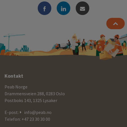
Ytterligere
Kontakt
informasjon
Peab Norge
og
Drammensveien 288, 0283 Oslo
Postboks 143, 1325 Lysaker
kontaktdetaljer
E-post:
info@peab.no
Telefon: +47 23 30 30 00