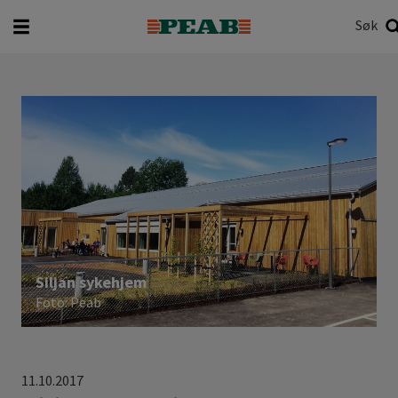
Søk
Hva vil du søke etter?
Søk
Siljan sykehjem
Foto: Peab
11.10.2017