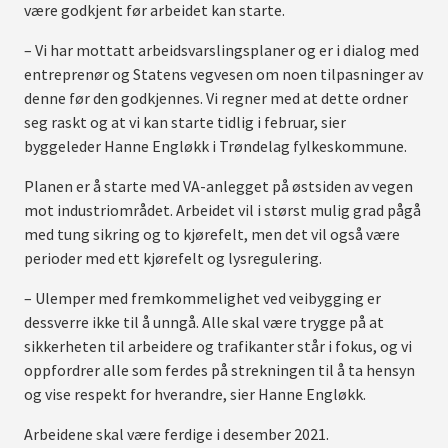
være godkjent før arbeidet kan starte.
– Vi har mottatt arbeidsvarslingsplaner og er i dialog med
entreprenør og Statens vegvesen om noen tilpasninger av
denne før den godkjennes. Vi regner med at dette ordner
seg raskt og at vi kan starte tidlig i februar, sier
byggeleder Hanne Engløkk i Trøndelag fylkeskommune.
Planen er å starte med VA-anlegget på østsiden av vegen
mot industriområdet. Arbeidet vil i størst mulig grad pågå
med tung sikring og to kjørefelt, men det vil også være
perioder med ett kjørefelt og lysregulering.
– Ulemper med fremkommelighet ved veibygging er
dessverre ikke til å unngå. Alle skal være trygge på at
sikkerheten til arbeidere og trafikanter står i fokus, og vi
oppfordrer alle som ferdes på strekningen til å ta hensyn
og vise respekt for hverandre, sier Hanne Engløkk.
Arbeidene skal være ferdige i desember 2021.