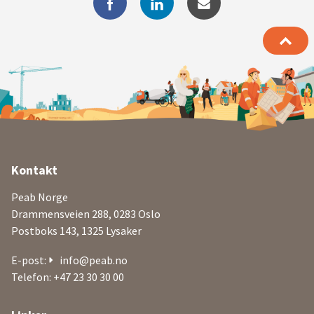
Ytterligere
Kontakt
informasjon
Peab Norge
og
Drammensveien 288, 0283 Oslo
Postboks 143, 1325 Lysaker
kontaktdetaljer
E-post:
info@peab.no
Telefon: +47 23 30 30 00