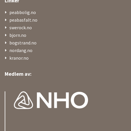
Linker
peabbolig.no
peabasfalt.no
swerock.no
bjorn.no
bogstrand.no
nordang.no
kranor.no
Medlem av: