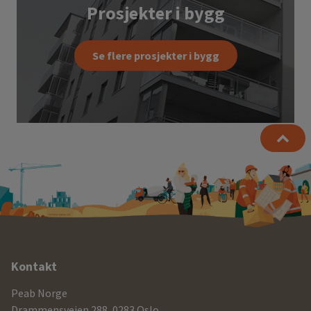
Prosjekter i bygg
Se flere prosjekter i bygg
Ytterligere
Kontakt
informasjon
Peab Norge
Drammensveien 288, 0283 Oslo