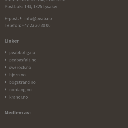
og
Postboks 143, 1325 Lysaker
kontaktdetaljer
E-post:
info@peab.no
Telefon: +47 23 30 30 00
Linker
peabbolig.no
peabasfalt.no
swerock.no
bjorn.no
bogstrand.no
nordang.no
kranor.no
Medlem av: