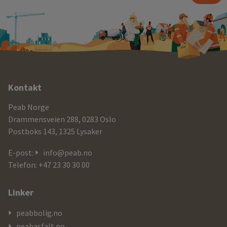
Ytterligere
Kontakt
informasjon
Peab Norge
og
Drammensveien 288, 0283 Oslo
Postboks 143, 1325 Lysaker
kontaktdetaljer
E-post:
info@peab.no
Telefon: +47 23 30 30 00
Linker
peabbolig.no
peabasfalt.no