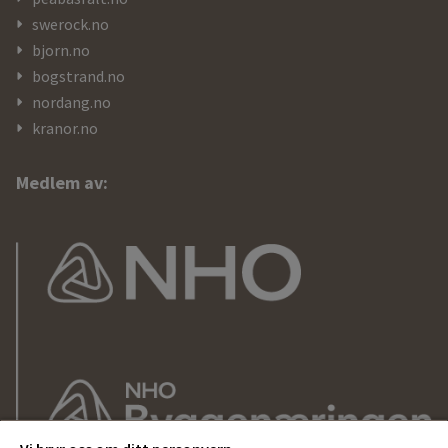
swerock.no
bjorn.no
bogstrand.no
nordang.no
kranor.no
Medlem av: