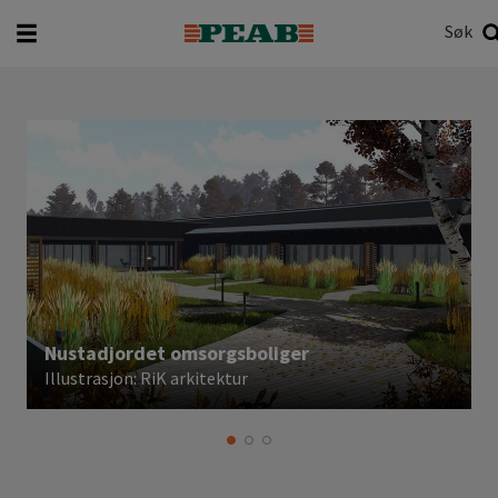
Søk
Hva vil du søke etter?
Søk
Nustadjordet omsorgsboliger
Illustrasjon: RiK arkitektur
I