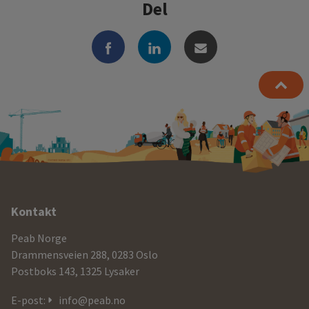
Del
Ytterligere
Kontakt
informasjon
Peab Norge
og
Drammensveien 288, 0283 Oslo
Postboks 143, 1325 Lysaker
kontaktdetaljer
E-post:
info@peab.no